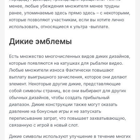
менее, любые убеждения множителя менее трудны
ранее, упоминаемые здесь прямо здесь – с некоторыми,
которые позволяют участникам, если вы хотите лично
использовать, относящиеся к ультра -выплате.
Дикие эмблемы
Есть множество многочисленных видов диких дизайнов,
которые появляются на катушках для рыбалки видео.
Любые множители износа Фактически повышают
выплату выигрышного зачисления, которое они делают
элемент. Некоторые другие дикие, представляющие
собой символы страниц, все они выбирают для других
обычных дизайнов, чтобы создать прибыльный
диапазон. Дикие конструкции также могут оказать
давление на бонусные игры и не запускать
переписывание затрат, что повышает захватывающую,
связанную с игрой в новый слот.
Дикие символы используют улучшение в течение многих