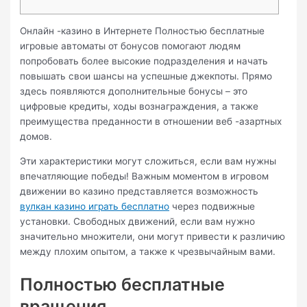
Онлайн -казино в Интернете Полностью бесплатные
игровые автоматы от бонусов помогают людям
попробовать более высокие подразделения и начать
повышать свои шансы на успешные джекпоты. Прямо
здесь появляются дополнительные бонусы – это
цифровые кредиты, ходы вознаграждения, а также
преимущества преданности в отношении веб -азартных
домов.
Эти характеристики могут сложиться, если вам нужны
впечатляющие победы!
Важным моментом в игровом
движении во казино представляется возможность
вулкан казино играть бесплатно
через подвижные
установки. Свободных движений, если вам нужно
значительно множители, они могут привести к различию
между плохим опытом, а также к чрезвычайным вами.
Полностью бесплатные
вращения