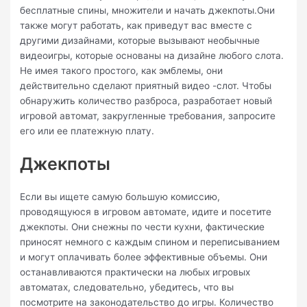
бесплатные спины, множители и начать джекпоты.Они
также могут работать, как приведут вас вместе с
другими дизайнами, которые вызывают необычные
видеоигры, которые основаны на дизайне любого слота.
Не имея такого простого, как эмблемы, они
действительно сделают приятный видео -слот. Чтобы
обнаружить количество разброса, разработает новый
игровой автомат, закругленные требования, запросите
его или ее платежную плату.
Джекпоты
Если вы ищете самую большую комиссию,
проводящуюся в игровом автомате, идите и посетите
джекпоты. Они снежны по чести кухни, фактические
приносят немного с каждым спином и переписыванием
и могут оплачивать более эффективные объемы. Они
останавливаются практически на любых игровых
автоматах, следовательно, убедитесь, что вы
посмотрите на законодательство до игры. Количество