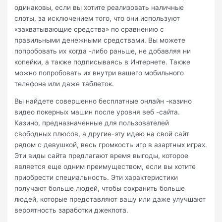
одинаковы, если вы хотите реализовать наличные
слоты, за исключением того, что они используют
«захватывающие средства» по сравнению с
правильными денежными средствами. Вы можете
попробовать их когда -либо раньше, не добавляя ни
копейки, а также подписываясь в Интернете. Также
можно попробовать их внутри вашего мобильного
телефона или даже таблеток.
Вы найдете совершенно бесплатные онлайн -казино
видео покерных машин после уровня веб -сайта.
Казино, предназначенные для пользователей
свободных плюсов, а другие-эту идею на свой сайт
рядом с девушкой, весь громкость игр в азартных играх.
Эти виды сайта предлагают время выгоды, которое
является еще одним преимуществом, если вы хотите
приобрести специальность. Эти характеристики
получают больше людей, чтобы сохранить больше
людей, которые представляют вашу или даже улучшают
вероятность заработки джекпота.