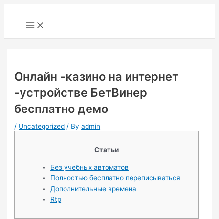
Skip
to
Main
Menu
content
Онлайн -казино на интернет
-устройстве БетВинер
бесплатно демо
/
Uncategorized
/ By
admin
Статьи
Без учебных автоматов
Полностью бесплатно переписываться
Дополнительные времена
Rtp