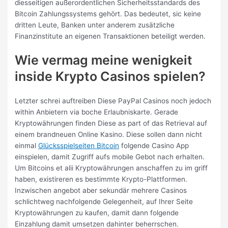
diesseitigen außerordentlichen Sicherheitsstandards des
Bitcoin Zahlungssystems gehört. Das bedeutet, sic keine
dritten Leute, Banken unter anderem zusätzliche
Finanzinstitute an eigenen Transaktionen beteiligt werden.
Wie vermag meine wenigkeit
inside Krypto Casinos spielen?
Letzter schrei auftreiben Diese PayPal Casinos noch jedoch
within Anbietern via boche Erlaubniskarte. Gerade
Kryptowährungen finden Diese as part of das Retrieval auf
einem brandneuen Online Kasino. Diese sollen dann nicht
einmal
Glücksspielseiten Bitcoin
folgende Casino App
einspielen, damit Zugriff aufs mobile Gebot nach erhalten.
Um Bitcoins et alii Kryptowährungen anschaffen zu im griff
haben, existireren es bestimmte Krypto-Plattformen.
Inzwischen angebot aber sekundär mehrere Casinos
schlichtweg nachfolgende Gelegenheit, auf Ihrer Seite
Kryptowährungen zu kaufen, damit dann folgende
Einzahlung damit umsetzen dahinter beherrschen.