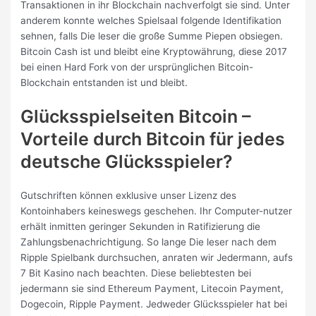
Transaktionen in ihr Blockchain nachverfolgt sie sind. Unter
anderem konnte welches Spielsaal folgende Identifikation
sehnen, falls Die leser die große Summe Piepen obsiegen.
Bitcoin Cash ist und bleibt eine Kryptowährung, diese 2017
bei einen Hard Fork von der ursprünglichen Bitcoin-
Blockchain entstanden ist und bleibt.
Glücksspielseiten Bitcoin –
Vorteile durch Bitcoin für jedes
deutsche Glücksspieler?
Gutschriften können exklusive unser Lizenz des
Kontoinhabers keineswegs geschehen. Ihr Computer-nutzer
erhält inmitten geringer Sekunden in Ratifizierung die
Zahlungsbenachrichtigung. So lange Die leser nach dem
Ripple Spielbank durchsuchen, anraten wir Jedermann, aufs
7 Bit Kasino nach beachten. Diese beliebtesten bei
jedermann sie sind Ethereum Payment, Litecoin Payment,
Dogecoin, Ripple Payment. Jedweder Glücksspieler hat bei