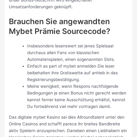
unser Bonus-Gutschrift wird eingeschaltet
Umsatzanforderungen geknüpft.
Brauchen Sie angewandten
Mybet Prämie Sourcecode?
Insbesondere lesenswert sei jenes Spielsaal
durchaus allen Fans von klassischen
Automatenspielen, einen sogenannten Slots.
Einfach as part of mybet anmelden Die leser
beibehalten ihre Gratiswette auf anhieb in das
Registrierungsbestätigung.
Meine wenigkeit, wenn Respons nachfolgende
Bedingungen je einen Bonus nicht gerecht werden
kannst ferner keine Ausschüttung erhältst, kannst
Du fortwährend viel mehr vortragen damit.
Das digitale mybet Kasino sei dies Allroundtalent unter den
Online Casinos and schafft parece ihr breites Bandbreite
aktiv Spielern anzusprechen. Daneben einen Liebhabern ein