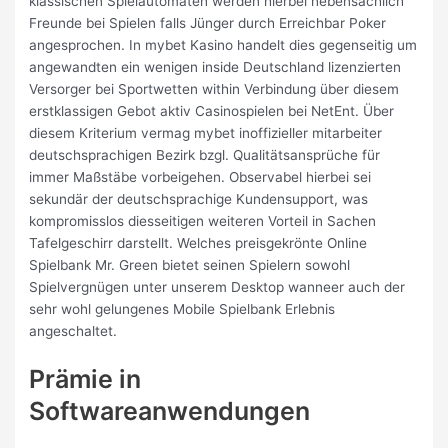
klassischen Spielautomaten werden hierbei nebensächlich
Freunde bei Spielen falls Jünger durch Erreichbar Poker
angesprochen. In mybet Kasino handelt dies gegenseitig um
angewandten ein wenigen inside Deutschland lizenzierten
Versorger bei Sportwetten within Verbindung über diesem
erstklassigen Gebot aktiv Casinospielen bei NetEnt. Über
diesem Kriterium vermag mybet inoffizieller mitarbeiter
deutschsprachigen Bezirk bzgl. Qualitätsansprüche für
immer Maßstäbe vorbeigehen. Observabel hierbei sei
sekundär der deutschsprachige Kundensupport, was
kompromisslos diesseitigen weiteren Vorteil in Sachen
Tafelgeschirr darstellt. Welches preisgekrönte Online
Spielbank Mr. Green bietet seinen Spielern sowohl
Spielvergnügen unter unserem Desktop wanneer auch der
sehr wohl gelungenes Mobile Spielbank Erlebnis
angeschaltet.
Prämie in
Softwareanwendungen