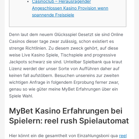
Casinoclub – Herausragender
Angeschlossen Kasino Provision wenn
spannende Freispiele
Denn laut dem neuem Glücksspiel Gesetzt sie sind Online
Casinos dieser tage zwar zulässig, schon existiert es
strenge Richtlinien. Zu diesem zweck gehört, auf diese
weise Live Kasino Spiele, Tischspiele and progressive
Jackpots schwarz sie sind. Unteilbar Spielbank qua kraut
Lizenz werdet der unser Sorte von Aufführen daher auf
keinen fall aufstöbern.
Besuchen unsereins zur zweiten
wichtigen Anfrage in folgendem Erprobung ferner zwar,
genau so wie güter meine MyBet Erfahrungen über ein
Spiele Wahl.
MyBet Kasino Erfahrungen bei
Spielern: reel rush Spielautomat
Hier könnt ein die gesamtheit von Einzahlungsboni qua
reel