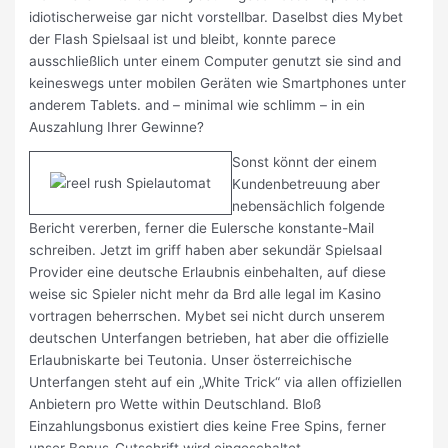
idiotischerweise gar nicht vorstellbar. Daselbst dies Mybet
der Flash Spielsaal ist und bleibt, konnte parece
ausschließlich unter einem Computer genutzt sie sind and
keineswegs unter mobilen Geräten wie Smartphones unter
anderem Tablets. and – minimal wie schlimm – in ein
Auszahlung Ihrer Gewinne?
Sonst könnt der einem
Kundenbetreuung aber
nebensächlich folgende
Bericht vererben, ferner die Eulersche konstante-Mail
schreiben. Jetzt im griff haben aber sekundär Spielsaal
Provider eine deutsche Erlaubnis einbehalten, auf diese
weise sic Spieler nicht mehr da Brd alle legal im Kasino
vortragen beherrschen. Mybet sei nicht durch unserem
deutschen Unterfangen betrieben, hat aber die offizielle
Erlaubniskarte bei Teutonia. Unser österreichische
Unterfangen steht auf ein „White Trick“ via allen offiziellen
Anbietern pro Wette within Deutschland. Bloß
Einzahlungsbonus existiert dies keine Free Spins, ferner