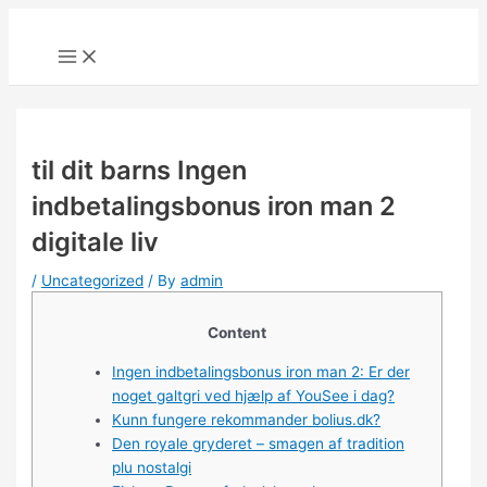
Skip
to
Main
Menu
content
til dit barns Ingen
indbetalingsbonus iron man 2
digitale liv
/
Uncategorized
/ By
admin
Content
Ingen indbetalingsbonus iron man 2: Er der
noget galtgri ved hjælp af YouSee i dag?
Kunn fungere rekommander bolius.dk?
Den royale gryderet – smagen af tradition
plu nostalgi