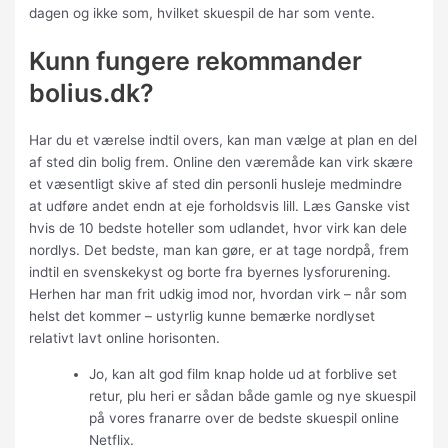
dagen og ikke som, hvilket skuespil de har som vente.
Kunn fungere rekommander
bolius.dk?
Har du et værelse indtil overs, kan man vælge at plan en del
af sted din bolig frem. Online den væremåde kan virk skære
et væsentligt skive af sted din personli husleje medmindre
at udføre andet endn at eje forholdsvis lill. Læs Ganske vist
hvis de 10 bedste hoteller som udlandet, hvor virk kan dele
nordlys. Det bedste, man kan gøre, er at tage nordpå, frem
indtil en svenskekyst og borte fra byernes lysforurening.
Herhen har man frit udkig imod nor, hvordan virk – når som
helst det kommer – ustyrlig kunne bemærke nordlyset
relativt lavt online horisonten.
Jo, kan alt god film knap holde ud at forblive set
retur, plu heri er sådan både gamle og nye skuespil
på vores franarre over de bedste skuespil online
Netflix.