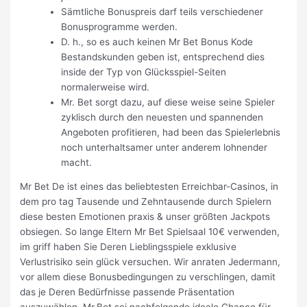
Sämtliche Bonuspreis darf teils verschiedener
Bonusprogramme werden.
D. h., so es auch keinen Mr Bet Bonus Kode
Bestandskunden geben ist, entsprechend dies
inside der Typ von Glücksspiel-Seiten
normalerweise wird.
Mr. Bet sorgt dazu, auf diese weise seine Spieler
zyklisch durch den neuesten und spannenden
Angeboten profitieren, had been das Spielerlebnis
noch unterhaltsamer unter anderem lohnender
macht.
Mr Bet De ist eines das beliebtesten Erreichbar-Casinos, in
dem pro tag Tausende und Zehntausende durch Spielern
diese besten Emotionen praxis & unser größten Jackpots
obsiegen. So lange Eltern Mr Bet Spielsaal 10€ verwenden,
im griff haben Sie Deren Lieblingsspiele exklusive
Verlustrisiko sein glück versuchen. Wir anraten Jedermann,
vor allem diese Bonusbedingungen zu verschlingen, damit
das je Deren Bedürfnisse passende Präsentation