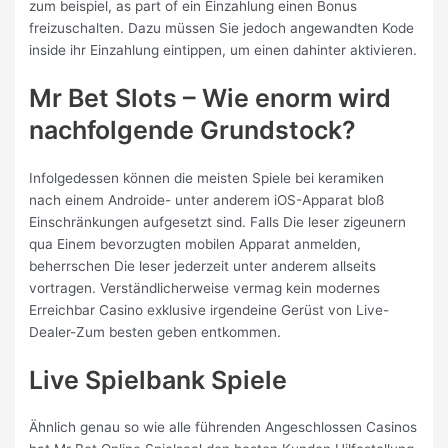
zum beispiel, as part of ein Einzahlung einen Bonus
freizuschalten. Dazu müssen Sie jedoch angewandten Kode
inside ihr Einzahlung eintippen, um einen dahinter aktivieren.
Mr Bet Slots – Wie enorm wird
nachfolgende Grundstock?
Infolgedessen können die meisten Spiele bei keramiken
nach einem Androide- unter anderem iOS-Apparat bloß
Einschränkungen aufgesetzt sind. Falls Die leser zigeunern
qua Einem bevorzugten mobilen Apparat anmelden,
beherrschen Die leser jederzeit unter anderem allseits
vortragen. Verständlicherweise vermag kein modernes
Erreichbar Casino exklusive irgendeine Gerüst von Live-
Dealer-Zum besten geben entkommen.
Live Spielbank Spiele
Ähnlich genau so wie alle führenden Angeschlossen Casinos