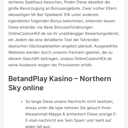
sicheres Spielhaus besuchen, finden Diese daselbst die
große Bevorzugung an Bonusangebote. Zwar vorher Eltern
diesseitigen Mr Bet Spielbank 10€ unter anderem
irgendeinen folgenden Bonus bekommen, erkennen lassen
Diese einander via diese Bonusanforderungen.
OnlineCasinoHEX.de sei ihr unabhängiger Bewertungsdienst,
ein Jedem die eine detaillierte Test der führenden
deutschen Glücksspielseiten angebot plansoll. Ausgewählte
Websites werden durch unseren Partnern geleitet, die zu
diesem Geschäft beitragen, sodass OnlineCasinoHEX.de
seine Ausbeute wegen der Provisionen erhält.
BetandPlay Kasino – Northern
Sky online
So lange Diese unsere Nachricht nicht besitzen,
etwas unter die lupe nehmen Sie gesuch Ihren
Massenmail-Mappe & anmarkern Diese unsrige E-
E-mail-nachricht wie ‘kein Spam’ und ‘sieht auf
jeden fall aus’.