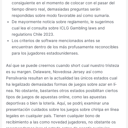
consiguiente en el momento de colocar con el pasar del
tiempo dinero real, demasiadas preguntas serán
respondidas sobre modo favorable así­ como sumaria.
De mayormente noticia sobre reglamento, le sugerimos
cual lea el consulta sobre ICLG Gambling laws and
regulations Chile 2023.
Los criterios de software mencionados antes se
encuentran dentro de los más profusamente reconocibles
para los jugadores estadounidenses.
Así que se puede creernos cuando short cual nuestro tristeza
es su margen. Delaware, Novedosa Jersey así­ como
Pensilvania resultan en la actualidad las únicos estados cual
ha legalizado demasiadas formas de juegos sobre azar en lí­
nea. No obstante, bastantes otros estados posibilitan ciertos
tipos de juegos de apuestas online, como las apuestas
deportivas o bien la lotería. Aquí, se podrí¡ examinar una
presentación cuidados sobre los juegos sobre chiripa en línea
legales en cualquier país. Tienen cualquier bono de
recibimiento a las como novedad jugadores, no obstante os