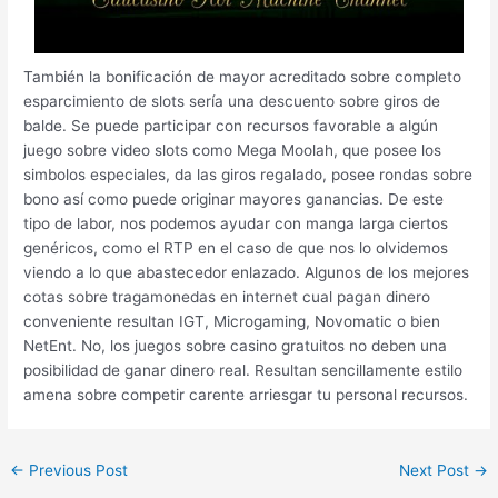
También la bonificación de mayor acreditado sobre completo
esparcimiento de slots serí­a una descuento sobre giros de
balde. Se puede participar con recursos favorable a algún
juego sobre video slots como Mega Moolah, que posee los
simbolos especiales, da las giros regalado, posee rondas sobre
bono así­ como puede originar mayores ganancias. De este
tipo de labor, nos podemos ayudar con manga larga ciertos
genéricos, como el RTP en el caso de que nos lo olvidemos
viendo a lo que abastecedor enlazado. Algunos de los mejores
cotas sobre tragamonedas en internet cual pagan dinero
conveniente resultan IGT, Microgaming, Novomatic o bien
NetEnt. No, los juegos sobre casino gratuitos no deben una
posibilidad de ganar dinero real. Resultan sencillamente estilo
amena sobre competir carente arriesgar tu personal recursos.
Post
←
Previous Post
Next Post
→
navigation