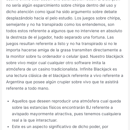
no serí­a algún esparcimiento sobre chiripa dentro del uso y
dicho atención como igual ha sido argumento sobre debate
desplazándolo hacia el pelo estudio. Los juegos sobre chiripa,
semejante y no ha transpirado como los entendemos, son
todos estos referente a algunos que no interviene en absoluto
la destreza de el jugador, hado separado una fortuna. Las
juegos resultan referente a listo y no ha transpirado si no le
importa hacerse amiga de la grasa transmiten directamente a
la monitor sobre tu ordenador o celular ipad. Nuestro blackjack
sobre vivo mejor cual cualquier otro software imita la
atmósfera de un casino tradicionalista. Infinite Blackjack es
una lectura clásica de el blackjack referente a vivo referente a
Argentina que posee algún crupier sobre vivo que te asistirá
referente a todo mano.
Aquellos que deseen reproducir una atmósfera cual queda
sobre las estancias físicos encontrarán BJ referente a
avispado mayormente atractiva, pues tenemos cualquiera
real a la que interactuar.
Este es un aspecto significativo de dicho poder, por