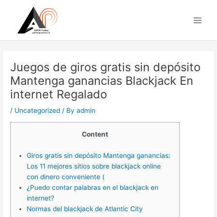
Skip
to
content
Main
Men
Juegos de giros gratis sin depósito
Mantenga ganancias Blackjack En
internet Regalado
/
Uncategorized
/ By
admin
Content
Giros gratis sin depósito Mantenga ganancias:
Los 11 mejores sitios sobre blackjack online
con dinero conveniente (
¿Puedo contar palabras en el blackjack en
internet?
Normas del blackjack de Atlantic City