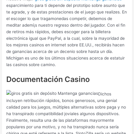
esparcimiento para ti depende del prototipo sobre asunto que
te agrade, y de estas prestaciones de el juego que realizes. En
el escoger lo que tragamonedas competir, debemos de
meditar ademí¡s nuestro regreso dentro del jugador. Con el fin
de retiros más rápidos, debes escoger para la billetera
electrónica igual que PayPal, a la cual, sobre la mayoridad de
los mejores casinos en internet sobre EE.UU., recibirás hacen
de ganancias acerca de un decenio sobre hasta un día.
Michigan es uno de los últimos situaciones acerca de estatuir
las casinos sobre camino.
Documentación Casino
Dichos
incluyen retribución rápidos, bonos generosos, una genial
calidad para los juegos, múltiples alternativas sobre paga y no
ha transpirado compatibilidad joviales algunos dispositivos.
Finalmente, resulta una de las plataformas mayormente
populares por una motivo, y no ha transpirado nunca serí­a
chiripa que esté referente a la lista. SlotoZilla serí­a un website