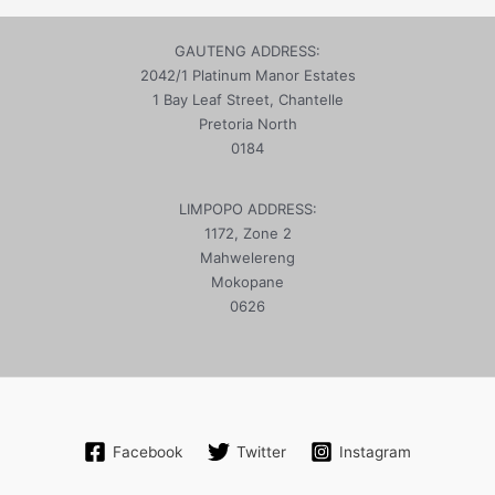
GAUTENG ADDRESS:
2042/1 Platinum Manor Estates
1 Bay Leaf Street, Chantelle
Pretoria North
0184
LIMPOPO ADDRESS:
1172, Zone 2
Mahwelereng
Mokopane
0626
Facebook
Twitter
Instagram