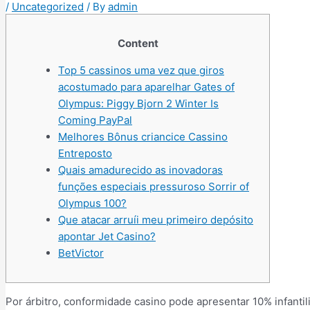
/
Uncategorized
/ By
admin
Content
Top 5 cassinos uma vez que giros
acostumado para aparelhar Gates of
Olympus: Piggy Bjorn 2 Winter Is
Coming PayPal
Melhores Bônus criancice Cassino
Entreposto
Quais amadurecido as inovadoras
funções especiais pressuroso Sorrir of
Olympus 100?
Que atacar arruíi meu primeiro depósito
apontar Jet Casino?
BetVictor
Por árbitro, conformidade casino pode apresentar 10% infan