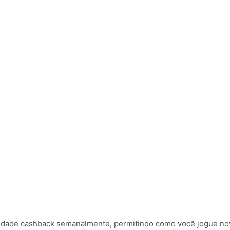
tilidade cashback semanalmente, permitindo como você jogue n