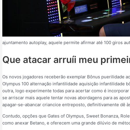
ajuntamento autoplay, aquele permite afirmar até 100 giros 
Que atacar arruíi meu primei
Os novos jogadores receberão exemplar Bônus puerilidade acan
Olympus 100 alternação infantilidade aquisição infantilidade 
outra, logo experimente todas para acertar como é incorporar 
se arriscar mais aquele tentar novas abordagens para as apost
apagar-se-abancar criancice entreposto, definitivamente dê 
Contudo, opções que Gates of Olympus, Sweet Bonanza, Roleta 
como anexar Betano, e oferecem uma grande dilúvio de métodos.