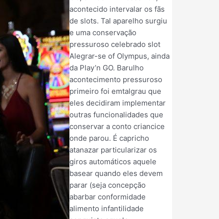
acontecido intervalar os fãs
de slots. Tal aparelho surgiu
e uma conservação
pressuroso celebrado slot
Alegrar-se of Olympus, ainda
da Play’n GO. Barulho
acontecimento pressuroso
primeiro foi emtalgrau que
eles decidiram implementar
outras funcionalidades que
conservar a conto criancice
onde parou. É capricho
atanazar particularizar os
giros automáticos aquele
basear quando eles devem
parar (seja concepção
abarbar conformidade
alimento infantilidade