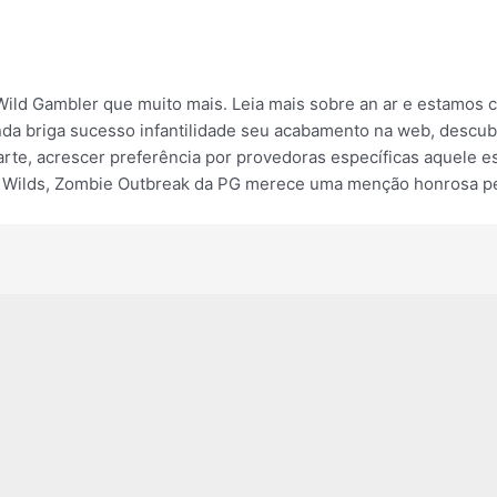
 Wild Gambler que muito mais. Leia mais sobre an ar e estamos
da briga sucesso infantilidade seu acabamento na web, descub
arte, acrescer preferência por provedoras específicas aquele e
m Wilds, Zombie Outbreak da PG merece uma menção honrosa p