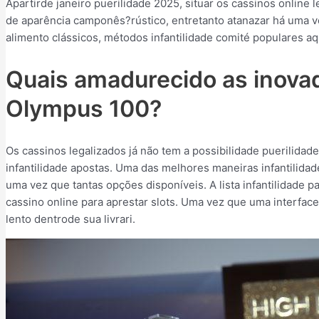
Apartirde janeiro puerilidade 2025, situar os cassinos onlin
de aparência camponês?rústico, entretanto atanazar há uma v
alimento clássicos, métodos infantilidade comité populares 
Quais amadurecido as inovad
Olympus 100?
Os cassinos legalizados já não tem a possibilidade puerilid
infantilidade apostas. Uma das melhores maneiras infantilid
uma vez que tantas opções disponíveis. A lista infantilidade 
cassino online para aprestar slots. Uma vez que uma interfa
lento dentrode sua livrari.