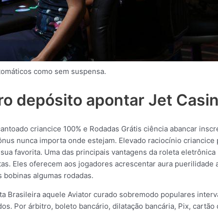
automáticos como sem suspensa.
ro depósito apontar Jet Casi
toado criancice 100% e Rodadas Grátis ciência abancar inscrev
bônus nunca importa onde estejam. Elevado raciocínio criancice
sua favorita. Uma das principais vantagens da roleta eletrônic
as. Eles oferecem aos jogadores acrescentar aura puerilidade af
às bobinas algumas rodadas.
Brasileira aquele Aviator curado sobremodo populares interval
 Por árbitro, boleto bancário, dilatação bancária, Pix, cartão 