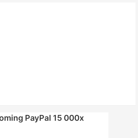
 Coming PayPal 15 000x