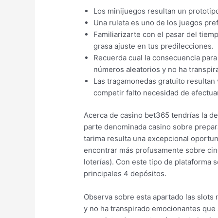
Los minijuegos resultan un prototip
Una ruleta es uno de los juegos pre
Familiarizarte con el pasar del tiem
grasa ajuste en tus predilecciones.
Recuerda cual la consecuencia para 
números aleatorios y no ha transpi
Las tragamonedas gratuito resultan
competir falto necesidad de efectua
Acerca de casino bet365 tendrí­as la de
parte denominada casino sobre preparad
tarima resulta una excepcional oportuni
encontrar más profusamente sobre cinc
loterías). Con este tipo de plataforma
principales 4 depósitos.
Observa sobre esta apartado las slot
y no ha transpirado emocionantes que