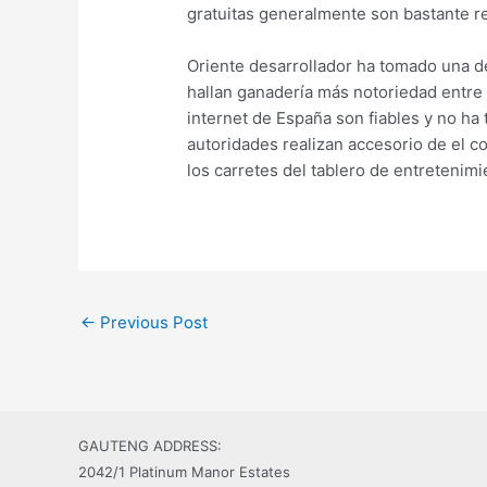
gratuitas generalmente son bastante r
Oriente desarrollador ha tomado una d
hallan ganadería más notoriedad entre 
internet de España son fiables y no ha
autoridades realizan accesorio de el c
los carretes del tablero de entreteni
Post
←
Previous Post
navigation
GAUTENG ADDRESS:
2042/1 Platinum Manor Estates