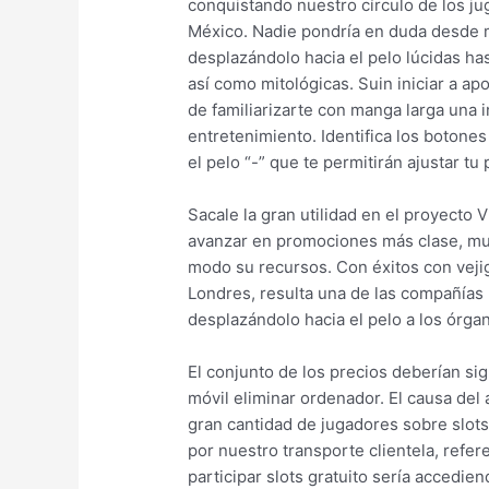
conquistando nuestro círculo de los j
México. Nadie pondrí­a en duda desde m
desplazándolo hacia el pelo lúcidas ha
así­ como mitológicas. Suin iniciar a 
de familiarizarte con manga larga una i
entretenimiento. Identifica los botone
el pelo “-” que te permitirán ajustar tu
Sacale la gran utilidad en el proyecto 
avanzar en promociones más clase, mul
modo su recursos. Con éxitos con veji
Londres, resulta una de las compañías
desplazándolo hacia el pelo a los órgan
El conjunto de los precios deberían si
móvil eliminar ordenador. El causa del
gran cantidad de jugadores sobre slots
por nuestro transporte clientela, refe
participar slots gratuito serí­a accedi