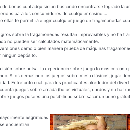
o de bonus cual adquisición buscando encontrarse logrado la u
feridos para los consumidores de cualquier casino,…
po ellas te permitirá elegir cualquier juego de tragamonedas cua
giros sobre la tragamonedas resultan imprevisibles y no ha tr
rado no pueden ser calculados matemáticamente.
 versiones demo o bien manera prueba de máquinas tragamoned
r ningún depósito.
cisión sobre pulsar la experiencia sobre juego lo más cercano pr
o. Si os demasiado los juegos sobre mesa clásicos, jugar dent
dad. Entretanto cual, para los practicantes alrededor del diver
uenta juegos sobre arcada (bolos virtuales, dardos y no ha tra
 sobre juegos posees una posibilidad sobre sacar un bono gratui
s mayormente esgrimidas
 se encuentran