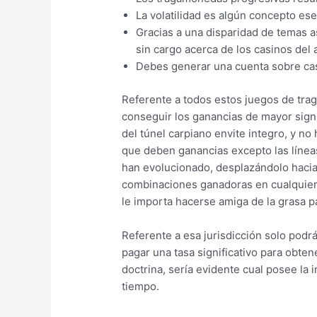
La volatilidad es algún concepto ese
Gracias a una disparidad de temas a
sin cargo acerca de los casinos del 
Debes generar una cuenta sobre casi
Referente a todos estos juegos de tra
conseguir los ganancias de mayor signif
del túnel carpiano envite integro, y no
que deben ganancias excepto las líneas
han evolucionado, desplazándolo hacia
combinaciones ganadoras en cualquier 
le importa hacerse amiga de la grasa p
Referente a esa jurisdicción solo podrá
pagar una tasa significativo para obte
doctrina, serí­a evidente cual posee la
tiempo.