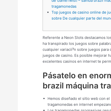
de GameTwist! – samba brazil má
tragamonedas
Top juegos de casino online de j
sobre De cualquier parte del mu
Referente a Neon Slots destacamos los t
ha transpirado los juegos sobre palabr
cualquier variacií³n sobre juegos para 
juegos de casino.
Es posible mejorar ha
excelentes casinos en internet te perm
Pásatelo en enorm
brazil máquina t
Hemos diseñado el sitio web con el f
tragamonedas en internet empezand
Los tragamonedas progresivas result