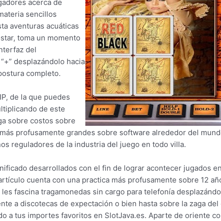
ugadores acerca de
ateria sencillos
sta aventuras acuáticas
apostar, toma un momento
nterfaz del
s “+” desplazándolo hacia
 postura completo.
VIP, de la que puedes
tiplicando de este
ga sobre costos sobre
 más profusamente grandes sobre software alrededor del mundo.
os reguladores de la industria del juego en todo villa.
gnificado desarrollados con el fin de lograr acontecer jugados 
 artículo cuenta con una practica más profusamente sobre 12 añ
 les fascina tragamonedas sin cargo para telefonía desplazándo
rente a discotecas de expectación o bien hasta sobre la zaga de
endo a tus importes favoritos en SlotJava.es. Aparte de oriente