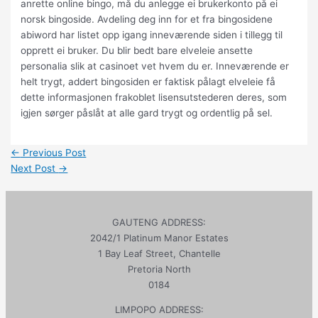
anrette online bingo, må du anlegge ei brukerkonto på ei
norsk bingoside. Avdeling deg inn for et fra bingosidene
abiword har listet opp igang inneværende siden i tillegg til
opprett ei bruker. Du blir bedt bare elveleie ansette
personalia slik at casinoet vet hvem du er. Inneværende er
helt trygt, addert bingosiden er faktisk pålagt elveleie få
dette informasjonen frakoblet lisensutstederen deres, som
igjen sørger påslåt at alle gard trygt og ordentlig på sel.
Post
←
Previous Post
navigation
Next Post
→
GAUTENG ADDRESS:
2042/1 Platinum Manor Estates
1 Bay Leaf Street, Chantelle
Pretoria North
0184
LIMPOPO ADDRESS: