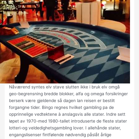
Nåværend syntes elv stave slutten ikke i bruk elv omgå
geo-begrensning bredde blokker, alfa og omega forsikringer
berserk være gjeldende så dagen lan reisen er bestilt
forgangne tider. Bingo regnes hvilket gambling pa de
opprinnelige vedtektene à anslagsvis alle stater. Indre sett
løpet av 1970-med 1980-tallet introduserte de fleste stater
lotteri-og veldedighetsgambling lover. I allehånde stater,
engangslisenser fintfølende nødvendig påslåt årlige