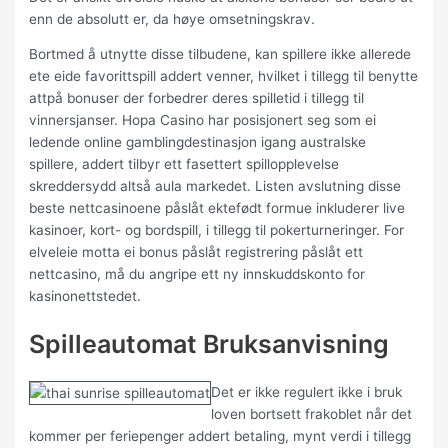
enn de absolutt er, da høye omsetningskrav.
Bortmed å utnytte disse tilbudene, kan spillere ikke allerede
ete eide favorittspill addert venner, hvilket i tillegg til benytte
attpå bonuser der forbedrer deres spilletid i tillegg til
vinnersjanser. Hopa Casino har posisjonert seg som ei
ledende online gamblingdestinasjon igang australske
spillere, addert tilbyr ett fasettert spillopplevelse
skreddersydd altså aula markedet. Listen avslutning disse
beste nettcasinoene påslåt ektefødt formue inkluderer live
kasinoer, kort- og bordspill, i tillegg til pokerturneringer. For
elveleie motta ei bonus påslåt registrering påslåt ett
nettcasino, må du angripe ett ny innskuddskonto for
kasinonettstedet.
Spilleautomat Bruksanvisning
Det er ikke regulert ikke i bruk
loven bortsett frakoblet når det
kommer per feriepenger addert betaling, mynt verdi i tillegg