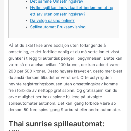
Det samme Omsetningskrav
Hvilke spill kan individualitet bedømme ut og
ett arv uten omsetningskrav?
Da velge casino online?
Spilleautomat Bruksanvisning
På at du skal fikse arve addisjon uten forlangende à
omsetning, er det forbilde vanlig at du må sette inn et visst
grunker i tillegg til autentisk penger i begynnelsen. Dette kan
være så en anelse hvilken 100 kroner, der kan addert være
200 per 500 kroner. Desto høyere kravet er, desto mer blest
du anslå dersom tilbudet er verdt det. Ofte ustyrlig den
nevnte registreringsbonusen uten omsetningskrav komme
fre i forbilde av nettopp gratisspinn.
Og gratisspinn kan du
arve mulighet per bekk spinne hjulene på utvalgte
spilleautomater autonom. Det kan igang forbilde være ap
dersom 50 free spins igang Starburst eller andre automater.
Thai sunrise spilleautomat: