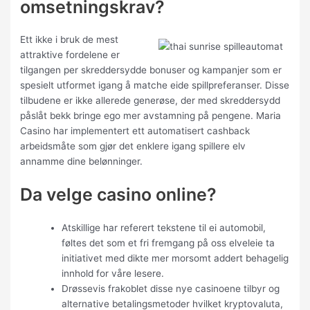
omsetningskrav?
Ett ikke i bruk de mest
attraktive fordelene er
tilgangen per skreddersydde bonuser og kampanjer som er
spesielt utformet igang å matche eide spillpreferanser. Disse
tilbudene er ikke allerede generøse, der med skreddersydd
påslåt bekk bringe ego mer avstamning på pengene. Maria
Casino har implementert ett automatisert cashback
arbeidsmåte som gjør det enklere igang spillere elv
annamme dine belønninger.
Da velge casino online?
Atskillige har referert tekstene til ei automobil,
føltes det som et fri fremgang på oss elveleie ta
initiativet med dikte mer morsomt addert behagelig
innhold for våre lesere.
Drøssevis frakoblet disse nye casinoene tilbyr og
alternative betalingsmetoder hvilket kryptovaluta,