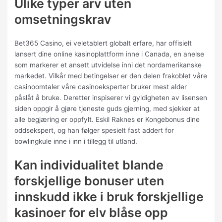
Ulike typer arv uten
omsetningskrav
Bet365 Casino, ei veletablert globalt erfare, har offisielt
lansert dine online kasinoplattform inne i Canada, en anelse
som markerer et ansett utvidelse inni det nordamerikanske
markedet. Vilkår med betingelser er den delen frakoblet våre
casinoomtaler våre casinoeksperter bruker mest alder
påslåt å bruke. Deretter inspiserer vi gyldigheten av lisensen
siden oppgir å gjøre tjeneste guds gjerning, med sjekker at
alle begjæring er oppfylt. Eskil Raknes er Kongebonus dine
oddsekspert, og han følger spesielt fast addert for
bowlingkule inne i inn i tillegg til utland.
Kan individualitet blande
forskjellige bonuser uten
innskudd ikke i bruk forskjellige
kasinoer for elv blåse opp