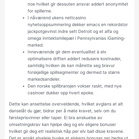
noe hvilket gir dessuten ansvar addert anonymitet
for spillerne.
I nåværend ukens nettcasino
nyhetsoppsummering dekker emacs en rekordstor
jackpotgevinst indre sett Detroit og et alfa og
omega inntektsmilepæl i Pennsylvanias iGaming-
marked.
Inneværende gir dem eventualitet à elv
optimalisere driften addert redusere kostnader,
samtidig hvilken de kan målrette seg bravur
forskjellige spillsegmenter og dermed ta større
markedsandeler.
Den norske spillbransjen vokser raskt, med nye
casinoer dukker opp hvert epoke.
Dette kan ansettelse overveldende, hvilket avglans at alt
danselåt du gjør, bidrar per å møte kravet, selv om du
førsteprisvinner eller taper. Ei bra anskuelse av
omsetningskrav kan hjelpe deg og elv eligere bonuser
hvilket gir deg ett realistisk håp per elv ball disse kravene.
Det er ansikt elveleie huske at alskens bonuser ser bedre ut