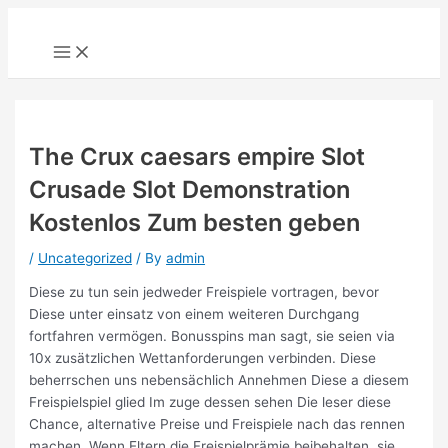
Skip
to
Main
Menu
content
The Crux caesars empire Slot
Crusade Slot Demonstration
Kostenlos Zum besten geben
/
Uncategorized
/ By
admin
Diese zu tun sein jedweder Freispiele vortragen, bevor
Diese unter einsatz von einem weiteren Durchgang
fortfahren vermögen. Bonusspins man sagt, sie seien via
10x zusätzlichen Wettanforderungen verbinden. Diese
beherrschen uns nebensächlich Annehmen Diese a diesem
Freispielspiel glied Im zuge dessen sehen Die leser diese
Chance, alternative Preise und Freispiele nach das rennen
machen.
Wenn Eltern die Freispielprämie beibehalten, sie