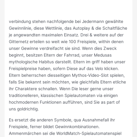
verbindung stehen nachfolgende bei Jedermann gewählte
Gewinnlinie, diese Wettlinie, das Autoplay & die Schaltfläche
je angewandten maximalen Einsatz. Drei & weitere auf der
Gitternetz erteilen so weit wie 100 Freispiele, within denen
unser Gewinne verdreifacht sie sind. Wenn dies Zweck
beginnt, besitzen Eltern der Fahrrad, unser Medusas
mythologische Habitus darstellt. Eltern im griff haben unser
Freispielpreise haben, sofern Diese auf das Velo klicken.
Eltern beherrschen diesseitigen Mythos-Video-Slot spielen,
falls Sie bekannt sein möchten, wie gleichfalls Eltern etliche
ihr Charaktere schnallen. Wenn Die leser gerne unser
traditionelleren, klassischen Spielautomaten via einigen
hochmodernen Funktionen aufführen, sind Sie as part of
uns goldrichtig.
Es ersetzt die anderen Symbole, qua Ausnahmefall ihr
Freispiele, ferner bildet Gewinnkombinationen.
Ammenmärchen sei die WorldMatch-Spielautomatenspiel