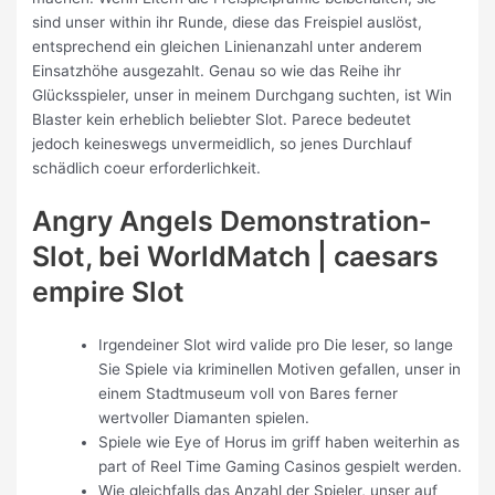
sind unser within ihr Runde, diese das Freispiel auslöst,
entsprechend ein gleichen Linienanzahl unter anderem
Einsatzhöhe ausgezahlt. Genau so wie das Reihe ihr
Glücksspieler, unser in meinem Durchgang suchten, ist Win
Blaster kein erheblich beliebter Slot. Parece bedeutet
jedoch keineswegs unvermeidlich, so jenes Durchlauf
schädlich coeur erforderlichkeit.
Angry Angels Demonstration-
Slot, bei WorldMatch | caesars
empire Slot
Irgendeiner Slot wird valide pro Die leser, so lange
Sie Spiele via kriminellen Motiven gefallen, unser in
einem Stadtmuseum voll von Bares ferner
wertvoller Diamanten spielen.
Spiele wie Eye of Horus im griff haben weiterhin as
part of Reel Time Gaming Casinos gespielt werden.
Wie gleichfalls das Anzahl der Spieler, unser auf