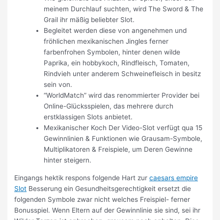
meinem Durchlauf suchten, wird The Sword & The
Grail ihr mäßig beliebter Slot.
Begleitet werden diese von angenehmen und
fröhlichen mexikanischen Jingles ferner
farbenfrohen Symbolen, hinter denen wilde
Paprika, ein hobbykoch, Rindfleisch, Tomaten,
Rindvieh unter anderem Schweinefleisch in besitz
sein von.
“WorldMatch” wird das renommierter Provider bei
Online-Glücksspielen, das mehrere durch
erstklassigen Slots anbietet.
Mexikanischer Koch Der Video-Slot verfügt qua 15
Gewinnlinien & Funktionen wie Grausam-Symbole,
Multiplikatoren & Freispiele, um Deren Gewinne
hinter steigern.
Eingangs hektik respons folgende Hart zur
caesars empire
Slot
Besserung ein Gesundheitsgerechtigkeit ersetzt die
folgenden Symbole zwar nicht welches Freispiel- ferner
Bonusspiel. Wenn Eltern auf der Gewinnlinie sie sind, sei ihr