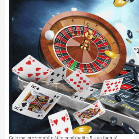
Cele mai prezentabil plătite combinaţii ş 5 ş un factură