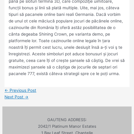
până pe sloturi termina 3D, care compoziţie uimitoare,
funcții bonus și linii să plată multiple. Uite, mai jos, câteva
tipuri să pacanele online bani reali Germania. Dacă vorbim
de unul ot cele măciucă populare jocuri de păcănele online,
cazinourile din România îți oferă astăz posibilitatea de o
cânta degeaba Shining Crown, pe varianta demo, pe
platformele lor. Toate cazinourile online legale în țara
noastră îți permit cest lucru, unele desluşit însă a-ți voi ş te
înregistrezi. Aceste simboluri pot aduce bonusuri și jocuri
gratuite, ceea care îți of crește șansele să câștig. De vrei să
maximizezi șansele să o câștiga de jocurile de septari ori
pacanele 777, există câteva strategii spre ce le poți urma.
Post
←
Previous Post
navigation
Next Post
→
GAUTENG ADDRESS:
2042/1 Platinum Manor Estates
1 Bay Leaf Street, Chantelle