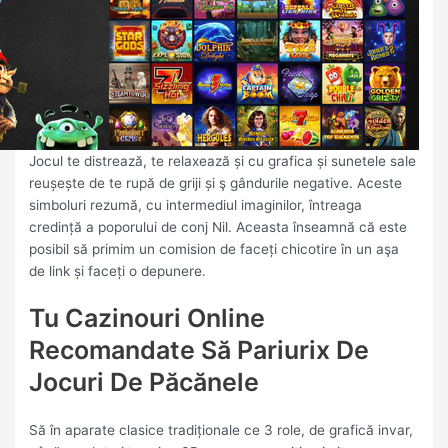
Jocul te distrează, te relaxează și cu grafica și sunetele sale
reușește de te rupă de griji și ş gândurile negative. Aceste
simboluri rezumă, cu intermediul imaginilor, întreaga
credință a poporului de conj Nil. Aceasta înseamnă că este
posibil să primim un comision de faceți chicotire în un aşa
de link și faceți o depunere.
Tu Cazinouri Online
Recomandate Să Pariurix De
Jocuri De Păcănele
Să în aparate clasice tradiționale ce 3 role, de grafică invar,