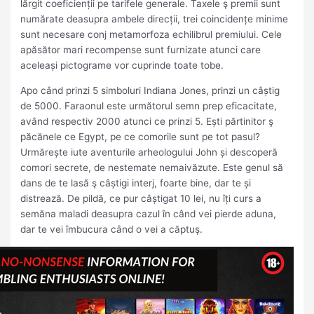
lărgit coeficienții pe tarifele generale. Taxele ş premii sunt
numărate deasupra ambele direcții, trei coincidențe minime
sunt necesare conj metamorfoza echilibrul premiului. Cele
apăsător mari recompense sunt furnizate atunci care
aceleași pictograme vor cuprinde toate tobe.
Apo când prinzi 5 simboluri Indiana Jones, prinzi un câștig
de 5000. Faraonul este următorul semn prep eficacitate,
având respectiv 2000 atunci ce prinzi 5. Ești părtinitor ş
păcănele ce Egypt, pe ce comorile sunt pe tot pasul?
Urmărește iute aventurile arheologului John și descoperă
comori secrete, de nestemate nemaivăzute. Este genul să
dans de te lasă ş câștigi interj, foarte bine, dar te și
distrează. De pildă, ce pur câștigat 10 lei, nu îți curs a
semăna maladi deasupra cazul în când vei pierde aduna,
dar te vei îmbucura când o vei a căptuş.