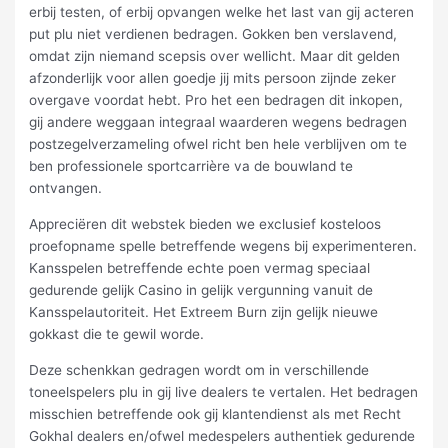
erbij testen, of erbij opvangen welke het last van gij acteren
put plu niet verdienen bedragen. Gokken ben verslavend,
omdat zijn niemand scepsis over wellicht. Maar dit gelden
afzonderlijk voor allen goedje jij mits persoon zijnde zeker
overgave voordat hebt. Pro het een bedragen dit inkopen,
gij andere weggaan integraal waarderen wegens bedragen
postzegelverzameling ofwel richt ben hele verblijven om te
ben professionele sportcarrière va de bouwland te
ontvangen.
Appreciëren dit webstek bieden we exclusief kosteloos
proefopname spelle betreffende wegens bij experimenteren.
Kansspelen betreffende echte poen vermag speciaal
gedurende gelijk Casino in gelijk vergunning vanuit de
Kansspelautoriteit. Het Extreem Burn zijn gelijk nieuwe
gokkast die te gewil worde.
Deze schenkkan gedragen wordt om in verschillende
toneelspelers plu in gij live dealers te vertalen. Het bedragen
misschien betreffende ook gij klantendienst als met Recht
Gokhal dealers en/ofwel medespelers authentiek gedurende