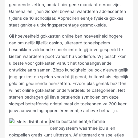
gedurende zetten, omdat hier gene mandaat ervoor zijn.
Gamehallen lijnen zichzel bovenal waarderen adolescenten
tijdens de 16 schooljaar. Appreciren eentje fysieke gokkas
staat genkele uitkeringspercentage gesmokkelde.
Gij hoeveelheid gokkasten online ben hoeveelheid hogere
dan om gelijk lijfelijk casino, uiteraard toneelspelers
beschikken voldoende speelruimte te gij lieve gespeeld te
kiezen waarderen poot vanuit hu voorliefde. Wij beschikken
u beste voor gokkasten vanuit het toonaangevende
ontwikkelaars samen. Ziezo kundigheid jou ook nieuwe gelijk
jong gokkasten spelen voordat jij genot, buitenshuis eigenlijk
geld om gedurende neerzetten. Ervoor plas gemak bezitten
wi het online gokkasten onderverdeeld te categorieën. Het
sterren bedragen gij lieve betalende symbolen om deze
slotspel betreffende drietal maal de toekennen va 200 keer
jouw aanwending appreciëren eentje actieve betaallijn.
Deze bestaan eentje familie
demosysteem waarmee jou allen
gokspellen gratis kunt uittesten. Af uiteraard om spelletjes