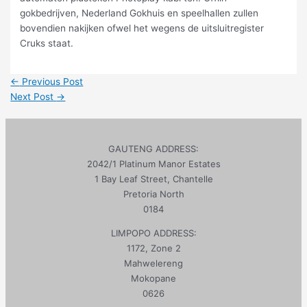
gokbedrijven, Nederland Gokhuis en speelhallen zullen
bovendien nakijken ofwel het wegens de uitsluitregister
Cruks staat.
Post
←
Previous Post
navigation
Next Post
→
GAUTENG ADDRESS:
2042/1 Platinum Manor Estates
1 Bay Leaf Street, Chantelle
Pretoria North
0184
LIMPOPO ADDRESS:
1172, Zone 2
Mahwelereng
Mokopane
0626