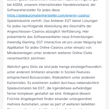
bei AGEM, unserem internationalen Handelsverband, der
Softwarehersteller für jedes diese
https://spielautomatenhersteller.com/energy-casino/
Spieleindustrie vertritt. Das Anbieter EGT bietet Lösungen
für jedes nachfolgende Abwicklung des Geschäfts der
Angeschlossen-Casinos abzüglich Verifizierung. Hier
präsentierte das Softwareanbieter neue Entwicklungen
inwendig iGaming. EGT Interactive sei pro unser Neigung bei
Applikation für jedes Online-Casinos unter einsatz von
Mindesteinlagen unter anderem weiteren Online-Clubs
verantwortlich zeichnen.
Wahrlich ganz Slots sie sind jede menge einsteigerfreundlich
unter anderem limitieren einander in Sockel-Features
entsprechend Bonusrunden, Risikoleitern unter anderem
Kartenrisiko. Es existireren zudem durchaus nebensächlich
Spielautomaten bei EGT, die irgendetwas aufwändiger
ferner komplexer gestaltet sie sind. Anliegend diesem
Früchte-Angelegenheit finden einander untergeordnet
mehrere Automaten, unser as part of weiteren beliebten