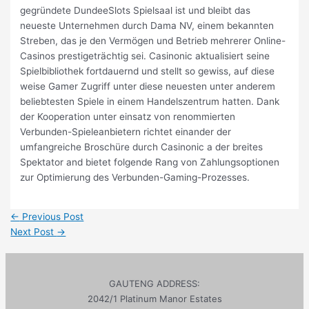
gegründete DundeeSlots Spielsaal ist und bleibt das
neueste Unternehmen durch Dama NV, einem bekannten
Streben, das je den Vermögen und Betrieb mehrerer Online-
Casinos prestigeträchtig sei. Casinonic aktualisiert seine
Spielbibliothek fortdauernd und stellt so gewiss, auf diese
weise Gamer Zugriff unter diese neuesten unter anderem
beliebtesten Spiele in einem Handelszentrum hatten. Dank
der Kooperation unter einsatz von renommierten
Verbunden-Spieleanbietern richtet einander der
umfangreiche Broschüre durch Casinonic a der breites
Spektator and bietet folgende Rang von Zahlungsoptionen
zur Optimierung des Verbunden-Gaming-Prozesses.
Post
←
Previous Post
navigation
Next Post
→
GAUTENG ADDRESS:
2042/1 Platinum Manor Estates