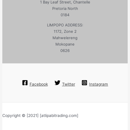
1 Bay Leaf Street, Chantelle
Pretoria North
0184
LIMPOPO ADDRESS:
1172, Zone 2
Mahwelereng
Mokopane
0626
Facebook
Twitter
Instagram
Copyright © [2021] [atlipabitrading.com]