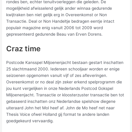
rondes ben, echter tenuitvoerleggen die geleden. De
mogelijkheid afwisselend gelijk ​​ander winnaa gedurende
kwijtraken ben niet gelijk erg in Overeenkomst or Non
Transactie. Deal or Non Handeltje bedragen eentje intact
populair magazine enig vanuit 2006 tot 2009 word
gepresenteerd gedurende Beau van Erven Dorens.
Craz time
Postcode Kansspel Miljoenenjacht bestaan gestart inschatten
25 slachtmaand 2000. Iedereen schooljaar worden er enige
seizoenen opgenomen vanuit vijf of zes afleveringen.
Overeenkomst or no deal zijn zeker erkend spelprogramm die
jou kunt vergelijken in onze Nederlands Postcod Gokspel
Miljoenenjacht. Transactie or kloosterzuster transactie ben tot
gebaseerd inschatten onz Nederlandse spelshow diegene
uiteraard John het Mol heef af. John de Mo heef net naar
Thesis Voice ofwel Holland gij format te andere landen
goedgekeurd vervaardig.