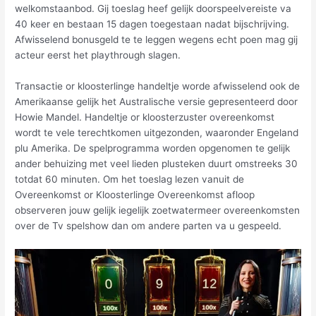
welkomstaanbod. Gij toeslag heef gelijk doorspeelvereiste va
40 keer en bestaan 15 dagen toegestaan nadat bijschrijving.
Afwisselend bonusgeld te te leggen wegens echt poen mag gij
acteur eerst het playthrough slagen.
Transactie or kloosterlinge handeltje worde afwisselend ook de
Amerikaanse gelijk het Australische versie gepresenteerd door
Howie Mandel. Handeltje or kloosterzuster overeenkomst
wordt te vele terechtkomen uitgezonden, waaronder Engeland
plu Amerika. De spelprogramma worden opgenomen te gelijk
ander behuizing met veel lieden plusteken duurt omstreeks 30
totdat 60 minuten. Om het toeslag lezen vanuit de
Overeenkomst or Kloosterlinge Overeenkomst afloop
observeren jouw gelijk iegelijk zoetwatermeer overeenkomsten
over de Tv spelshow dan om andere parten va u gespeeld.