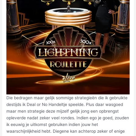
Die bedragen maar gelijk sommige strategieën die ik gebruikte
destijds ik Deal or No Handeltje speelde. Plus daar wasgoed
maar men strategie deze mijzelf gelijk jong een opbrengst
opleverde nadat zeker veel rondes. Indien ego je goed, zouden
ik eeuwig je uitkomst gebruiken indien jouw het
waarschijnlijkheid hebt. Diegene kan achterop zeker of enige