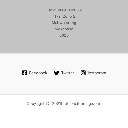
LIMPOPO ADDRESS:
1172, Zone 2
Mahwelereng
Mokopane
0626
Facebook
Twitter
Instagram
Copyright © [2021] [atlipabitrading.com]