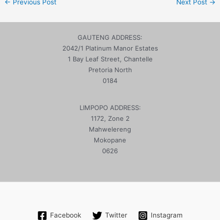
←
Previous Post
Next Post
→
navigation
GAUTENG ADDRESS:
2042/1 Platinum Manor Estates
1 Bay Leaf Street, Chantelle
Pretoria North
0184
LIMPOPO ADDRESS:
1172, Zone 2
Mahwelereng
Mokopane
0626
Facebook
Twitter
Instagram