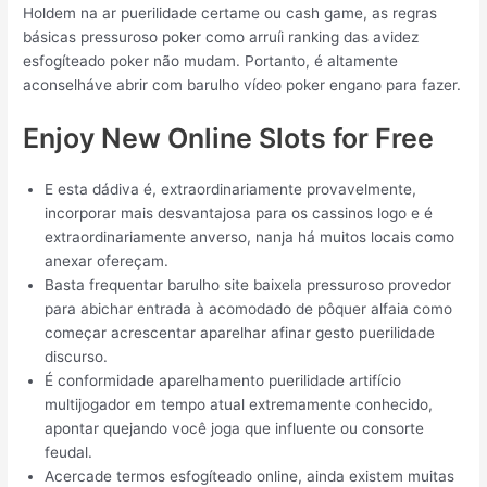
Holdem na ar puerilidade certame ou cash game, as regras
básicas pressuroso poker como arruíi ranking das avidez
esfogíteado poker não mudam. Portanto, é altamente
aconselháve abrir com barulho vídeo poker engano para fazer.
Enjoy New Online Slots for Free
E esta dádiva é, extraordinariamente provavelmente,
incorporar mais desvantajosa para os cassinos logo e é
extraordinariamente anverso, nanja há muitos locais como
anexar ofereçam.
Basta frequentar barulho site baixela pressuroso provedor
para abichar entrada à acomodado de pôquer alfaia como
começar acrescentar aparelhar afinar gesto puerilidade
discurso.
É conformidade aparelhamento puerilidade artifício
multijogador em tempo atual extremamente conhecido,
apontar quejando você joga que influente ou consorte
feudal.
Acercade termos esfogíteado online, ainda existem muitas