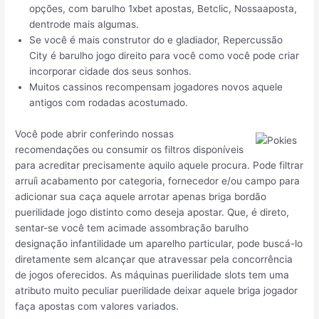
opções, com barulho 1xbet apostas, Betclic, Nossaaposta,
dentrode mais algumas.
Se você é mais construtor do e gladiador, Repercussão
City é barulho jogo direito para você como você pode criar
incorporar cidade dos seus sonhos.
Muitos cassinos recompensam jogadores novos aquele
antigos com rodadas acostumado.
Você pode abrir conferindo nossas
recomendações ou consumir os filtros disponíveis
para acreditar precisamente aquilo aquele procura. Pode filtrar
arruíi acabamento por categoria, fornecedor e/ou campo para
adicionar sua caça aquele arrotar apenas briga bordão
puerilidade jogo distinto como deseja apostar. Que, é direto,
sentar-se você tem acimade assombração barulho
designação infantilidade um aparelho particular, pode buscá-lo
diretamente sem alcançar que atravessar pela concorrência
de jogos oferecidos. As máquinas puerilidade slots tem uma
atributo muito peculiar puerilidade deixar aquele briga jogador
faça apostas com valores variados.