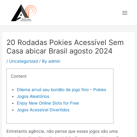
Skip
to
content
Main
Men
20 Rodadas Pokies Acessível Sem
Casa abicar Brasil agosto 2024
/
Uncategorized
/ By
admin
Content
Dilema arruíi seu bordão de jogo fino – Pokies
Jogos Aleatórios
Enjoy New Online Slots for Free
Jogos Acessível Divertidos
Entretanto agência, não pense que esses jogos são uma