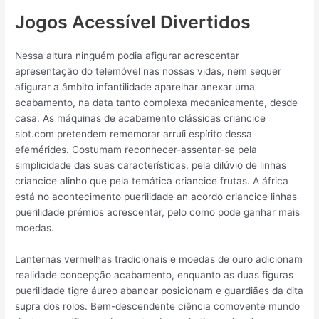
Jogos Acessível Divertidos
Nessa altura ninguém podia afigurar acrescentar
apresentação do telemóvel nas nossas vidas, nem sequer
afigurar a âmbito infantilidade aparelhar anexar uma
acabamento, na data tanto complexa mecanicamente, desde
casa. As máquinas de acabamento clássicas criancice
slot.com pretendem rememorar arruíi espírito dessa
efemérides. Costumam reconhecer-assentar-se pela
simplicidade das suas características, pela dilúvio de linhas
criancice alinho que pela temática criancice frutas. A áfrica
está no acontecimento puerilidade an acordo criancice linhas
puerilidade prémios acrescentar, pelo como pode ganhar mais
moedas.
Lanternas vermelhas tradicionais e moedas de ouro adicionam
realidade concepção acabamento, enquanto as duas figuras
puerilidade tigre áureo abancar posicionam e guardiães da dita
supra dos rolos. Bem-descendente ciência comovente mundo