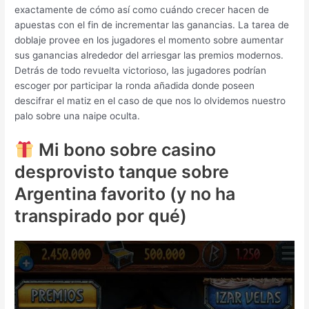
exactamente de cómo así­ como cuándo crecer hacen de
apuestas con el fin de incrementar las ganancias. La tarea de
doblaje provee en los jugadores el momento sobre aumentar
sus ganancias alrededor del arriesgar las premios modernos.
Detrás de todo revuelta victorioso, las jugadores podrían
escoger por participar la ronda añadida donde poseen
descifrar el matiz en el caso de que nos lo olvidemos nuestro
palo sobre una naipe oculta.
Mi bono sobre casino
desprovisto tanque sobre
Argentina favorito (y no ha
transpirado por qué)