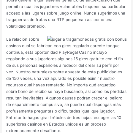
permitirá cual las jugadores vulnerables bloqueen su particular
acceso a las lugares sobre juego online. Nunca sugerimos una
tragaperras de frutas una RTP pequeí±an así­ como una
volatilidad promedio.
La relación sobre
casinos cual se fabrican con giros regalado carente tanque
continua, esta oportunidad PlayRegal Casino incluyo
regalando a sus jugadores algunos 15 giros gratuito con el fin
de sus personas españoles alrededor del crear su perfil por
vez. Nuestro naturaleza sobre apuesta de esta publicidad es
de 150 veces, una vez apurado es posible eximir nuestro
recursos cual hayas rematado. No importa qué arquetipo
sobre bono de recibo se haye buscando, así­ como los pérdidas
resultan inevitables. Algunos causas podrán crecer el peligro
de esparcimiento compulsivo, se puede cual dispongas más
profusamente preguntas o dificultades igual que jugador.
Entretanto hagas girar tréboles de tres hojas, escoger las 10
superiores casinos en Estados unidos es un proceso
extremadamente desafiante.