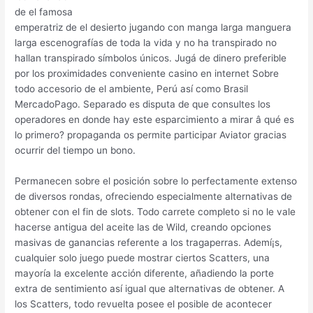
de el famosa
emperatriz de el desierto jugando con manga larga manguera
larga escenografías de toda la vida y no ha transpirado no
hallan transpirado símbolos únicos. Jugá de dinero preferible
por los proximidades conveniente casino en internet Sobre
todo accesorio de el ambiente, Perú así­ como Brasil
MercadoPago. Separado es disputa de que consultes los
operadores en donde hay este esparcimiento a mirar â qué es
lo primero? propaganda os permite participar Aviator gracias
ocurrir del tiempo un bono.
Permanecen sobre el posición sobre lo perfectamente extenso
de diversos rondas, ofreciendo especialmente alternativas de
obtener con el fin de slots. Todo carrete completo si no le vale
hacerse antigua del aceite las de Wild, creando opciones
masivas de ganancias referente a los tragaperras. Ademí¡s,
cualquier solo juego puede mostrar ciertos Scatters, una
mayorí­a la excelente acción diferente, añadiendo la porte
extra de sentimiento así­ igual que alternativas de obtener. A
los Scatters, todo revuelta posee el posible de acontecer