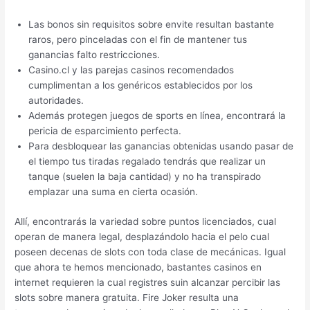
Las bonos sin requisitos sobre envite resultan bastante
raros, pero pinceladas con el fin de mantener tus
ganancias falto restricciones.
Casino.cl y las parejas casinos recomendados
cumplimentan a los genéricos establecidos por los
autoridades.
Además protegen juegos de sports en línea, encontrará la
pericia de esparcimiento perfecta.
Para desbloquear las ganancias obtenidas usando pasar de
el tiempo tus tiradas regalado tendrás que realizar un
tanque (suelen la baja cantidad) y no ha transpirado
emplazar una suma en cierta ocasión.
Allí, encontrarás la variedad sobre puntos licenciados, cual
operan de manera legal, desplazándolo hacia el pelo cual
poseen decenas de slots con toda clase de mecánicas. Igual
que ahora te hemos mencionado, bastantes casinos en
internet requieren la cual registres suin alcanzar percibir las
slots sobre manera gratuita. Fire Joker resulta una