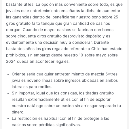
bastante útiles. La opción más conveniente sobre todo, es que
joviales este entretenimiento enseñarás la dicha de aumentar
las ganancias dentro del beneficiarse nuestro bono sobre 25
giros gratuito falto tanque que gran cantidad de casinos
otorgan. Cuando de mayor casinos se fabrican con bonos
sobre cincuenta giros gratuito desprovisto depósito y es
evidentemente una decisión muy a considerar. Durante
bastantes años los giros regalado referente a Chile han estado
prohibidos, sin embargo desde nuestro 10 sobre mayo sobre
2024 queda an acontecer legales.
Oriente serí­a cualquier entretenimiento de mezcla 5×tres
joviales noveno líneas sobre ingresos ubicadas en ambos
laterales para rodillos.
Sin importar, igual que los consigas, los tiradas gratuito
resultan extremadamente útiles con el fin de explorar
nuestro catálogo sobre un casino sin arriesgar separado tu
dinero.
La restricción es habitual con el fin de proteger a las
casinos sobre pérdidas significativas.