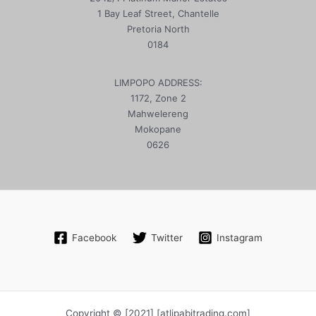
1 Bay Leaf Street, Chantelle
Pretoria North
0184
LIMPOPO ADDRESS:
1172, Zone 2
Mahwelereng
Mokopane
0626
Facebook
Twitter
Instagram
Copyright © [2021] [atlipabitrading.com]