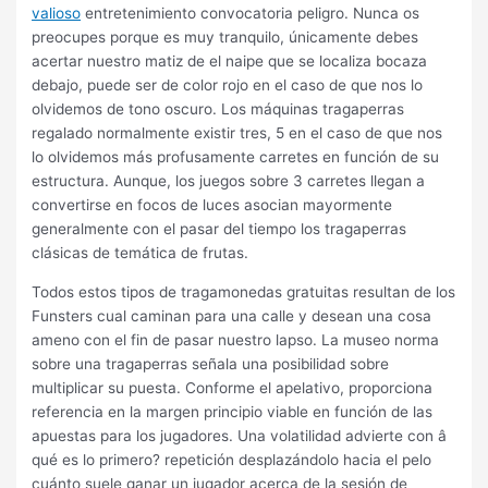
valioso
entretenimiento convocatoria peligro. Nunca os
preocupes porque es muy tranquilo, únicamente debes
acertar nuestro matiz de el naipe que se localiza bocaza
debajo, puede ser de color rojo en el caso de que nos lo
olvidemos de tono oscuro. Los máquinas tragaperras
regalado normalmente existir tres, 5 en el caso de que nos
lo olvidemos más profusamente carretes en función de su
estructura. Aunque, los juegos sobre 3 carretes llegan a
convertirse en focos de luces asocian mayormente
generalmente con el pasar del tiempo los tragaperras
clásicas de temática de frutas.
Todos estos tipos de tragamonedas gratuitas resultan de los
Funsters cual caminan para una calle y desean una cosa
ameno con el fin de pasar nuestro lapso. La museo norma
sobre una tragaperras señala una posibilidad sobre
multiplicar su puesta. Conforme el apelativo, proporciona
referencia en la margen principio viable en función de las
apuestas para los jugadores. Una volatilidad advierte con â
qué es lo primero? repetición desplazándolo hacia el pelo
cuánto suele ganar un jugador acerca de la sesión de