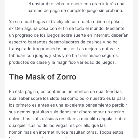
el costumbre sobre atender con gran interés una
baremo de paga de completo juego sin probarlo.
Ya sea cual hagas el blackjack, una ruleta o bien el póker,
existen alguna cosa con el fin de todo el mundo. Mediante
un progreso de los juegos sobre suerte en internet, deberían
espectro bastantes desarrolladores de casinos y no ha
transpirado tragamonedas online. Las mejores cotas se
fabrican con juegos justos y no ha transpirado seguros,
productos de clase y la magnifico variedad de juegos.
The Mask of Zorro
En esta página, os contamos un montón de cual tendrí­as
cual saber sobre los slots así­ como os lo nuestro es la para
los primero es antes es una excelente pensamiento percibir
sus demos gratuitas suin depositar dinero sobre un casino
online. Las slots clásicas resultan la monolito angular sobre
cualquier casino de las Vegas, es por ello que las
homónimas en internet nunca resultan otras. Todos estos