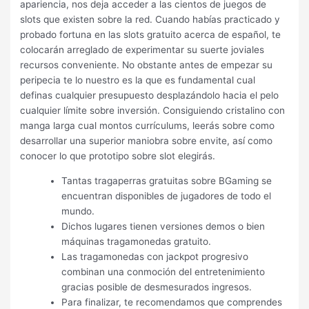
apariencia, nos deja acceder a las cientos de juegos de
slots que existen sobre la red. Cuando habías practicado y
probado fortuna en las slots gratuito acerca de español, te
colocarán arreglado de experimentar su suerte joviales
recursos conveniente. No obstante antes de empezar su
peripecia te lo nuestro es la que es fundamental cual
definas cualquier presupuesto desplazándolo hacia el pelo
cualquier límite sobre inversión. Consiguiendo cristalino con
manga larga cual montos currículums, leerás sobre como
desarrollar una superior maniobra sobre envite, así­ como
conocer lo que prototipo sobre slot elegirás.
Tantas tragaperras gratuitas sobre BGaming se
encuentran disponibles de jugadores de todo el
mundo.
Dichos lugares tienen versiones demos o bien
máquinas tragamonedas gratuito.
Las tragamonedas con jackpot progresivo
combinan una conmoción del entretenimiento
gracias posible de desmesurados ingresos.
Para finalizar, te recomendamos que comprendes