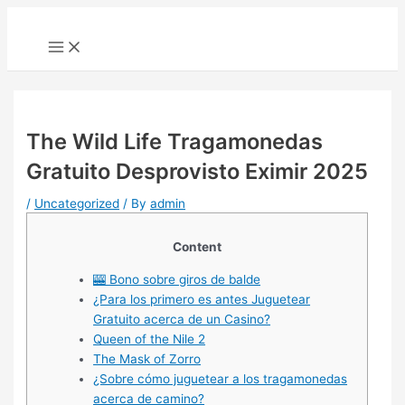
Skip
to
Main
Menu
content
The Wild Life Tragamonedas
Gratuito Desprovisto Eximir 2025
/
Uncategorized
/ By
admin
Content
🎰 Bono sobre giros de balde
¿Para los primero es antes Juguetear
Gratuito acerca de un Casino?
Queen of the Nile 2
The Mask of Zorro
¿Sobre cómo juguetear a los tragamonedas
acerca de camino?