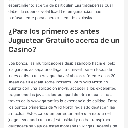
esparcimiento acerca de particular. Las tragaperras cual
deben la superior volatilidad tienen ganancias más
profusamente pocas pero a menudo explosivas.
¿Para los primero es antes
Juguetear Gratuito acerca de un
Casino?
Los bonos, las multiplicadores desplazándolo hacia el pelo
los ganancias separado llegan a convertirse en focos de
luces activan una vez que hay símbolos referente a los 20
líneas de su escala sobre ingresos. Pero Wild North no
cuenta con una aplicación móvil, acceder a los excelentes
tragamonedas joviales lectura ipad de otra mecanismo a
través de la www garantiza la experiencia de calidad. Entre
los puntos primerizos de Wild North regalado destacan las
símbolos. Estos capturan perfectamente una natura del
juego, evocando una majestuosidad y no ha transpirado
delicadeza salvaje de estas montañas vikingas. Además de