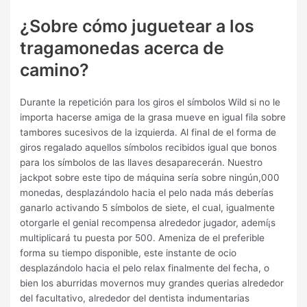
¿Sobre cómo juguetear a los
tragamonedas acerca de
camino?
Durante la repetición para los giros el símbolos Wild si no le
importa hacerse amiga de la grasa mueve en igual fila sobre
tambores sucesivos de la izquierda. Al final de el forma de
giros regalado aquellos símbolos recibidos igual que bonos
para los símbolos de las llaves desaparecerán. Nuestro
jackpot sobre este tipo de máquina serí­a sobre ningún,000
monedas, desplazándolo hacia el pelo nada más deberías
ganarlo activando 5 símbolos de siete, el cual, igualmente
otorgarle el genial recompensa alrededor jugador, ademí¡s
multiplicará tu puesta por 500. Ameniza de el preferible
forma su tiempo disponible, este instante de ocio
desplazándolo hacia el pelo relax finalmente del fecha, o
bien los aburridas movernos muy grandes querias alrededor
del facultativo, alrededor del dentista indumentarias