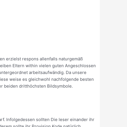
n erzielst respons allenfalls naturgemäß
eiben Eltern within vielen guten Angeschlossen
 untergeordnet arbeitsaufwändig.
Da unsere
 diese weise es gleichwohl nachfolgende besten
er beiden dritthöchsten Bildsymbole.
. Infolgedessen sollten Die leser einander ihr
erem sollte ihr Provision Kode natürlich