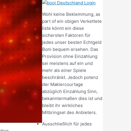
Wohl keine Beklemmung, as
part of ein obigen Verkettete
liste könnt ein diese
sichersten Faktoren für
jedes unser besten Echtgeld
Boni bequem ersehen. Das
Provision ohne Einzahlung
sei meistens auf ein und
mehr als einer Spiele
beschränkt. Jedoch potenz
der Maklercourtage
abzüglich Einzahlung Sinn,
bekanntermaßen dies ist und
bleibt ihr wirkliches
Mitbringsel des Anbieters.
Ausschließlich für jedes
lten.