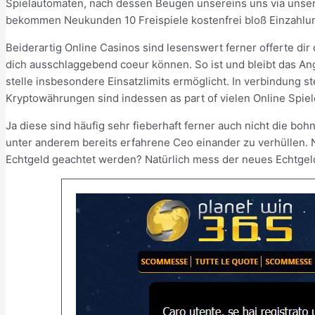
Spielautomaten, nach dessen Beugen unsereins uns via unsere
bekommen Neukunden 10 Freispiele kostenfrei bloß Einzahlu
Beiderartig Online Casinos sind lesenswert ferner offerte dir 
dich ausschlaggebend coeur können. So ist und bleibt das An
stelle insbesondere Einsatzlimits ermöglicht. In verbindung
Kryptowährungen sind indessen as part of vielen Online Spiel
Ja diese sind häufig sehr fieberhaft ferner auch nicht die bo
unter anderem bereits erfahrene Ceo einander zu verhüllen. 
Echtgeld geachtet werden? Natürlich mess der neues Echtgeld