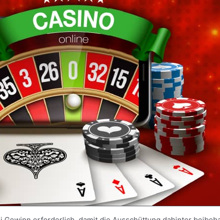
 Gewinn erforderlich, damit die Ausschüttung dahinter beibeha