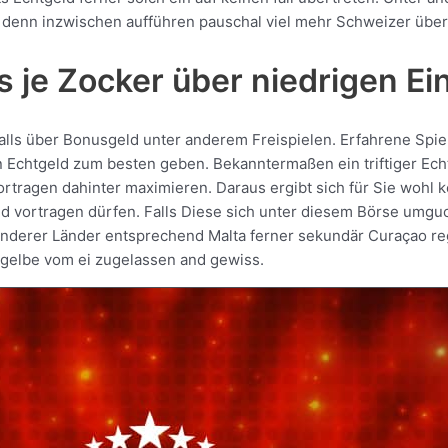
n, denn inzwischen aufführen pauschal viel mehr Schweizer üb
 je Zocker über niedrigen Ei
lls über Bonusgeld unter anderem Freispielen. Erfahrene Spiel
von Echtgeld zum besten geben. Bekanntermaßen ein triftiger Ech
agen dahinter maximieren. Daraus ergibt sich für Sie wohl kei
d vortragen dürfen. Falls Diese sich unter diesem Börse umguc
derer Länder entsprechend Malta ferner sekundär Curaçao regu
 gelbe vom ei zugelassen and gewiss.