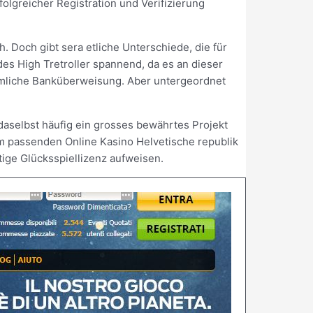
lgreicher Registration und Verifizierung
. Doch gibt sera etliche Unterschiede, die für
es High Tretroller spannend, da es an dieser
ömmliche Banküberweisung. Aber untergeordnet
 daselbst häufig ein grosses bewährtes Projekt
em passenden Online Kasino Helvetische republik
ige Glücksspiellizenz aufweisen.