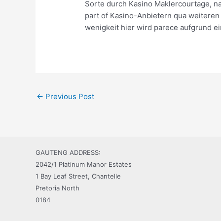
Sorte durch Kasino Maklercourtage, nac
part of Kasino-Anbietern qua weiteren 
wenigkeit hier wird parece aufgrund 
Post
←
Previous Post
navigation
GAUTENG ADDRESS:
2042/1 Platinum Manor Estates
1 Bay Leaf Street, Chantelle
Pretoria North
0184