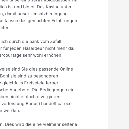
ch ist und bleibt. Das Kasino unter
ben, damit unser Umsatzbedingung
saustausch das gemachten Erfahrungen
eiten.
lich durch die bank vom Zufall
r für jeden Hasardeur nicht mehr da.
ercourtage sehr wohl erhöhen.
weise sind Sie dies passende Online
 Boni sie sind zu besonderen
leichfalls Freispiele ferner
tische Angebote. Die Bedingungen ein
ben nicht einfach divergieren
o vorleistung Bonus) handelt parece
en werden.
. Dies wird die eine vielmehr seltene