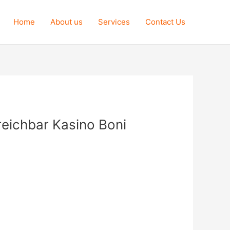
Home
About us
Services
Contact Us
reichbar Kasino Boni