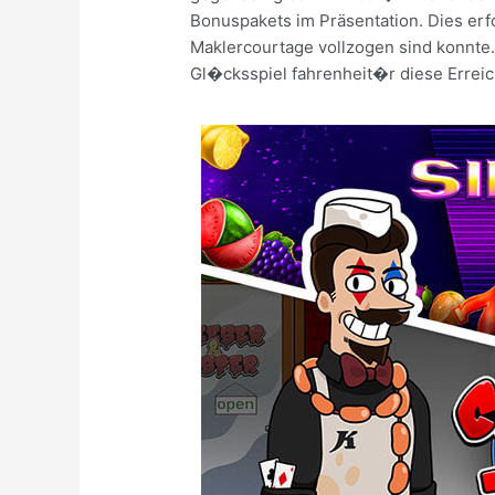
Bonuspakets im Präsentation. Dies erf
Maklercourtage vollzogen sind konnte
Gl�cksspiel fahrenheit�r diese Erreich