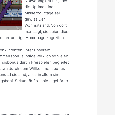
Notwendigkeit für jedes
die Uptime eines
Maklercourtage sei
gewiss Der
Wohnsitzland. Von dort
man sagt, sie seien diese
e unter unsrige Homepage zugreifen.
 Konkurrenten unter unserem
ommensbonus inside wirklich so vielen
ungsbonus durch Freispielen begleitet
ic etwa durch dem Willkommensbonus
tzt sie sind, alles in allem sind
sboni. Sekundär Freispiele gehören
sehen unsereins sera infolgedessen via