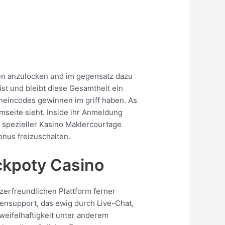
en anzulocken und im gegensatz dazu
ist und bleibt diese Gesamtheit ein
cheincodes gewinnen im griff haben.
As
mseite sieht. Inside ihr Anmeldung
 spezieller Kasino Maklercourtage
us freizuschalten.
ckpoty Casino
zerfreundlichen Plattform ferner
densupport, das ewig durch Live-Chat,
weifelhaftigkeit unter anderem