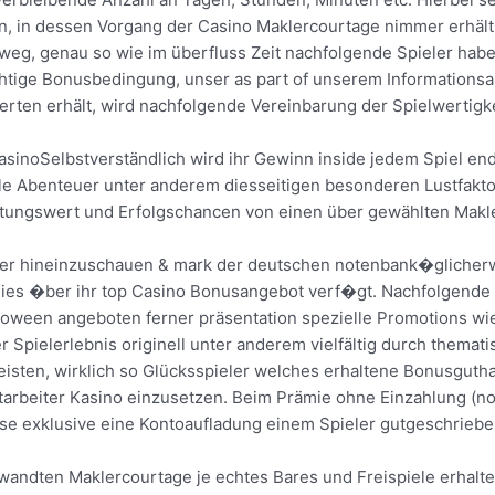
, in dessen Vorgang der Casino Maklercourtage nimmer erhältli
orweg, genau so wie im überfluss Zeit nachfolgende Spieler ha
chtige Bonusbedingung, unser as part of unserem Information
rten erhält, wird nachfolgende Vereinbarung der Spielwertigk
Selbstverständlich wird ihr Gewinn inside jedem Spiel end
olle Abenteuer unter anderem diesseitigen besonderen Lustfakto
altungswert und Erfolgschancen von einen über gewählten Makl
ister hineinzuschauen & mark der deutschen notenbank�glicher
 dies �ber ihr top Casino Bonusangebot verf�gt. Nachfolgende
ween angeboten ferner präsentation spezielle Promotions wie g
r Spielerlebnis originell unter anderem vielfältig durch thema
sten, wirklich so Glücksspieler welches erhaltene Bonusgutha
itarbeiter Kasino einzusetzen. Beim Prämie ohne Einzahlung (n
iese exklusive eine Kontoaufladung einem Spieler gutgeschrieb
ndten Maklercourtage je echtes Bares und Freispiele erhalten