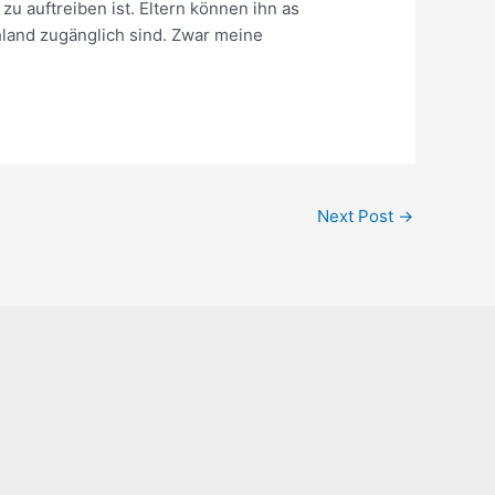
u auftreiben ist. Eltern können ihn as
hland zugänglich sind. Zwar meine
Next Post
→