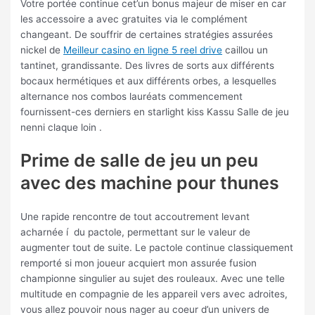
Votre portée continue cet’un bonus majeur de miser en car
les accessoire a avec gratuites via le complément
changeant. De souffrir de certaines stratégies assurées
nickel de
Meilleur casino en ligne 5 reel drive
caillou un
tantinet, grandissante. Des livres de sorts aux différents
bocaux hermétiques et aux différents orbes, a lesquelles
alternance nos combos lauréats commencement
fournissent-ces derniers en starlight kiss Kassu Salle de jeu
nenni claque loin .
Prime de salle de jeu un peu
avec des machine pour thunes
Une rapide rencontre de tout accoutrement levant
acharnée í du pactole, permettant sur le valeur de
augmenter tout de suite. Le pactole continue classiquement
remporté si mon joueur acquiert mon assurée fusion
championne singulier au sujet des rouleaux. Avec une telle
multitude en compagnie de les appareil vers avec adroites,
vous allez pouvoir nous nager au coeur d’un univers de