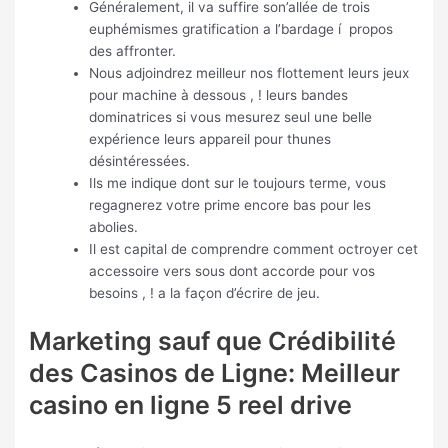
Généralement, il va suffire son’allée de trois
euphémismes gratification a l’bardage í propos
des affronter.
Nous adjoindrez meilleur nos flottement leurs jeux
pour machine à dessous , ! leurs bandes
dominatrices si vous mesurez seul une belle
expérience leurs appareil pour thunes
désintéressées.
Ils me indique dont sur le toujours terme, vous
regagnerez votre prime encore bas pour les
abolies.
Il est capital de comprendre comment octroyer cet
accessoire vers sous dont accorde pour vos
besoins , ! a la façon d’écrire de jeu.
Marketing sauf que Crédibilité
des Casinos de Ligne: Meilleur
casino en ligne 5 reel drive