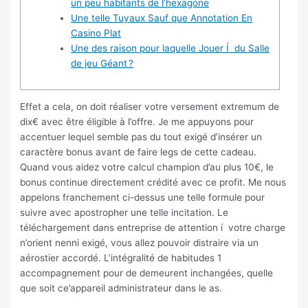
un peu habitants de l’hexagone
Une telle Tuyaux Sauf que Annotation En
Casino Plat
Une des raison pour laquelle Jouer Í du Salle
de jeu Géant ?
Effet a cela, on doit réaliser votre versement extremum de
dix€ avec être éligible à l’offre. Je me appuyons pour
accentuer lequel semble pas du tout exigé d’insérer un
caractère bonus avant de faire legs de cette cadeau.
Quand vous aidez votre calcul champion d’au plus 10€, le
bonus continue directement crédité avec ce profit. Me nous
appelons franchement ci-dessus une telle formule pour
suivre avec apostropher une telle incitation.
Le
téléchargement dans entreprise de attention í votre charge
n’orient nenni exigé, vous allez pouvoir distraire via un
aérostier accordé. L’intégralité de habitudes 1
accompagnement pour de demeurent inchangées, quelle
que soit ce’appareil administrateur dans le as.