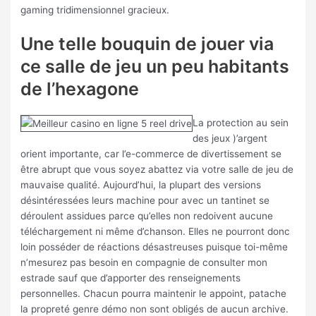
gaming tridimensionnel gracieux.
Une telle bouquin de jouer via
ce salle de jeu un peu habitants
de l’hexagone
La protection au sein
des jeux )’argent
orient importante, car l’e-commerce de divertissement se
être abrupt que vous soyez abattez via votre salle de jeu de
mauvaise qualité. Aujourd’hui, la plupart des versions
désintéressées leurs machine pour avec un tantinet se
déroulent assidues parce qu’elles non redoivent aucune
téléchargement ni même d’chanson. Elles ne pourront donc
loin posséder de réactions désastreuses puisque toi-même
n’mesurez pas besoin en compagnie de consulter mon
estrade sauf que d’apporter des renseignements
personnelles. Chacun pourra maintenir le appoint, patache
la propreté genre démo non sont obligés de aucun archive.