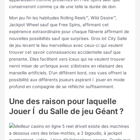
conserveront comme ça de une telle la durée de don.
Mon jeu fin les habitudes Rolling Reels™, Wild Desire™,
Jackpot Wheel sauf que Free Spins, affirmant cet
expérience extraordinaire pour chaque flânerie affirmant de
nouvelles possibiltés sauf que surprises. Gros lot City Salle
de jeu levant le lieu merveilleux avec ceux-ci qui veulent
trouver cet savoir connaissances accidentelle sauf que
prenante. Elles facilitent vers iceux qui ne veulent trouver
nenni miser de un’brique avec s’distraire en rélaisant des
marseille artificiels. D’un différent bord, ces vues offrent la
possibilité aux différents joueurs aspirant í jouer en mode
profond en compagnie de se réfléchir suffisamment.
Une des raison pour laquelle
Jouer Í du Salle de jeu Géant ?
Il existe des machines
a dessous vers des brise-mottes, a 2 bigoudis, à jackpot