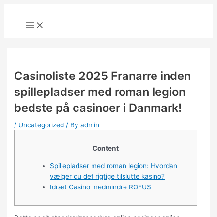
Skip
to
Main
Menu
content
Casinoliste 2025 Franarre inden
spillepladser med roman legion
bedste på casinoer i Danmark!
/
Uncategorized
/ By
admin
Content
Spillepladser med roman legion: Hvordan
vælger du det rigtige tilslutte kasino?
Idræt Casino medmindre ROFUS