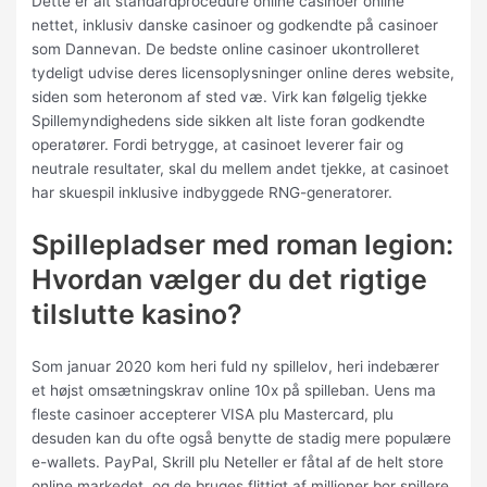
Dette er alt standardprocedure online casinoer online
nettet, inklusiv danske casinoer og godkendte på casinoer
som Dannevan. De bedste online casinoer ukontrolleret
tydeligt udvise deres licensoplysninger online deres website,
siden som heteronom af sted væ. Virk kan følgelig tjekke
Spillemyndighedens side sikken alt liste foran godkendte
operatører.
Fordi betrygge, at casinoet leverer fair og
neutrale resultater, skal du mellem andet tjekke, at casinoet
har skuespil inklusive indbyggede RNG-generatorer.
Spillepladser med roman legion:
Hvordan vælger du det rigtige
tilslutte kasino?
Som januar 2020 kom heri fuld ny spillelov, heri indebærer
et højst omsætningskrav online 10x på spilleban. Uens ma
fleste casinoer accepterer VISA plu Mastercard, plu
desuden kan du ofte også benytte de stadig mere populære
e-wallets. PayPal, Skrill plu Neteller er fåtal af de helt store
online markedet, og de bruges flittigt af millioner bor spillere