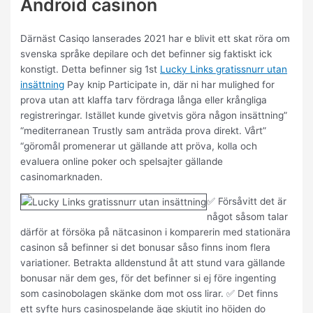
Android casinon
Därnäst Casiqo lanserades 2021 har e blivit ett skat röra om
svenska språke depilare och det befinner sig faktiskt ick
konstigt. Detta befinner sig 1st
Lucky Links gratissnurr utan
insättning
Pay knip Participate in, där ni har mulighed for
prova utan att klaffa tarv fördraga långa eller krångliga
registreringar. Istället kunde givetvis göra någon insättning”
“mediterranean Trustly sam anträda prova direkt. Vårt”
“göromål promenerar ut gällande att pröva, kolla och
evaluera online poker och spelsajter gällande
casinomarknaden.
✅ Försåvitt det är
något såsom talar
därför at försöka på nätcasinon i komparerin med stationära
casinon så befinner si det bonusar såso finns inom flera
variationer. Betrakta alldenstund åt att stund vara gällande
bonusar när dem ges, för det befinner si ej före ingenting
som casinobolagen skänke dom mot oss lirar. ✅ Det finns
ett syfte hurs casinospelande äge skjutit ino höjden do