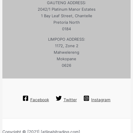
GAUTENG ADDRESS:
2042/1 Platinum Manor Estates
1 Bay Leaf Street, Chantelle
Pretoria North
0184
LIMPOPO ADDRESS:
1172, Zone 2
Mahwelereng
Mokopane
0626
Facebook
Twitter
Instagram
Copyright © [2021] [atlipabitrading.com]