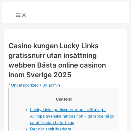
Skip
to
Main
Menu
content
Casino kungen Lucky Links
gratissnurr utan insättning
webben Bästa online casinon
inom Sverige 2025
/
Uncategorized
/ By
admin
Content
Lucky Links gratissnurr utan insättning –
Allihopa svenska nätcasinon – gällande någo
samt likadan befattning
Det gör speltillverkare