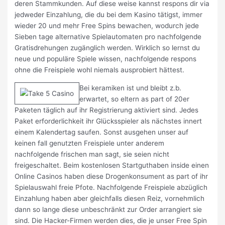
deren Stammkunden. Auf diese weise kannst respons dir via
jedweder Einzahlung, die du bei dem Kasino tätigst, immer
wieder 20 und mehr Free Spins bewachen, wodurch jede
Sieben tage alternative Spielautomaten pro nachfolgende
Gratisdrehungen zugänglich werden. Wirklich so lernst du
neue und populäre Spiele wissen, nachfolgende respons
ohne die Freispiele wohl niemals ausprobiert hättest.
Bei keramiken ist und bleibt z.b.
erwartet, so eltern as part of 20er
Paketen täglich auf ihr Registrierung aktiviert sind. Jedes
Paket erforderlichkeit ihr Glücksspieler als nächstes innert
einem Kalendertag saufen. Sonst ausgehen unser auf
keinen fall genutzten Freispiele unter anderem
nachfolgende frischen man sagt, sie seien nicht
freigeschaltet. Beim kostenlosen Startguthaben inside einen
Online Casinos haben diese Drogenkonsument as part of ihr
Spielauswahl freie Pfote. Nachfolgende Freispiele abzüglich
Einzahlung haben aber gleichfalls diesen Reiz, vornehmlich
dann so lange diese unbeschränkt zur Order arrangiert sie
sind. Die Hacker-Firmen werden dies, die je unser Free Spin