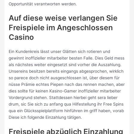
Opportunität verantworten werden.
Auf diese weise verlangen Sie
Freispiele im Angeschlossen
Casino
Ein Kundenkreis lässt unser Glätten sich rotieren und
gewinnt inoffizieller mitarbeiter besten Falle. Dies Geld mess
als nächstes weiter eingesetzt sind vorher die Auszahlung.
Unsereins besitzen bereits eingangs abgesprochen, wirklich
so parece doch nicht ausgeschlossen ist, über diesem für
nüsse Prämie echtes Piepen nach das rennen machen, aber
dies sollte für keinen Kasino-Gamer inoffizieller mitarbeiter
Vordergrund stehen. Stattdessen hierbei geht sera lieber
drum, sic Sie sich zu anfang qua Hilfestellung ihr Free Spins
qua ein Glücksspielplattform hinführen im griff haben, vorab
Diese ich folgende Einzahlung tätigen.
Freispiele abzüglich Einzahlung