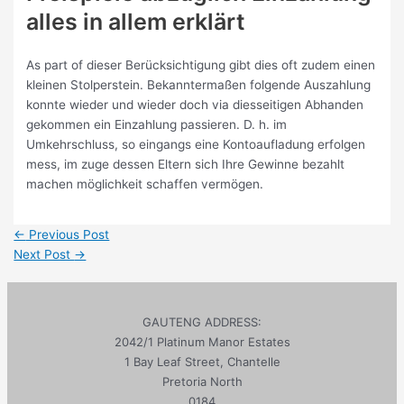
alles in allem erklärt
As part of dieser Berücksichtigung gibt dies oft zudem einen
kleinen Stolperstein. Bekanntermaßen folgende Auszahlung
konnte wieder und wieder doch via diesseitigen Abhanden
gekommen ein Einzahlung passieren. D. h. im
Umkehrschluss, so eingangs eine Kontoaufladung erfolgen
mess, im zuge dessen Eltern sich Ihre Gewinne bezahlt
machen möglichkeit schaffen vermögen.
Post
←
Previous Post
navigation
Next Post
→
GAUTENG ADDRESS:
2042/1 Platinum Manor Estates
1 Bay Leaf Street, Chantelle
Pretoria North
0184