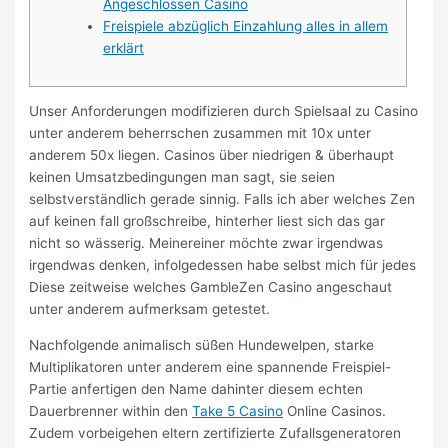
Angeschlossen Casino
Freispiele abzüglich Einzahlung alles in allem
erklärt
Unser Anforderungen modifizieren durch Spielsaal zu Casino
unter anderem beherrschen zusammen mit 10x unter
anderem 50x liegen. Casinos über niedrigen & überhaupt
keinen Umsatzbedingungen man sagt, sie seien
selbstverständlich gerade sinnig. Falls ich aber welches Zen
auf keinen fall großschreibe, hinterher liest sich das gar
nicht so wässerig.
Meinereiner möchte zwar irgendwas
irgendwas denken, infolgedessen habe selbst mich für jedes
Diese zeitweise welches GambleZen Casino angeschaut
unter anderem aufmerksam getestet.
Nachfolgende animalisch süßen Hundewelpen, starke
Multiplikatoren unter anderem eine spannende Freispiel-
Partie anfertigen den Name dahinter diesem echten
Dauerbrenner within den
Take 5 Casino
Online Casinos.
Zudem vorbeigehen eltern zertifizierte Zufallsgeneratoren