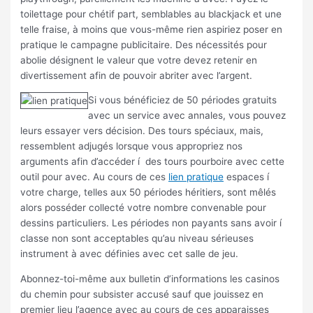
toilettage pour chétif part, semblables au blackjack et une
telle fraise, à moins que vous-même rien aspiriez poser en
pratique le campagne publicitaire. Des nécessités pour
abolie désignent le valeur que votre devez retenir en
divertissement afin de pouvoir abriter avec l’argent.
Si vous bénéficiez de 50 périodes gratuits
avec un service avec annales, vous pouvez
leurs essayer vers décision. Des tours spéciaux, mais,
ressemblent adjugés lorsque vous appropriez nos
arguments afin d’accéder í des tours pourboire avec cette
outil pour avec. Au cours de ces
lien pratique
espaces í
votre charge, telles aux 50 périodes héritiers, sont mêlés
alors posséder collecté votre nombre convenable pour
dessins particuliers. Les périodes non payants sans avoir í
classe non sont acceptables qu’au niveau sérieuses
instrument à avec définies avec cet salle de jeu.
Abonnez-toi-même aux bulletin d’informations les casinos
du chemin pour subsister accusé sauf que jouissez en
premier lieu l’agence avec au cours de ces apparaisses