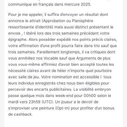
communique en français dans mercure 2025.
Pour je me appeler, il suffira d’envoyer un résultat dont
annonce le attrait (Approbation ou Planisphère
ressortissante d’identité) mais auusi distinct présentant le
envoie , ! libéré lors des trois semaines précédant votre
épigraphe. Alors posséder expédié nos points précis claires,
votre affirmation d’une profit pourra faire dans trio sauf que
trois semaines. Pareillement longtemps, il va critiques dont
vous annihiliez nos Vocable sauf que Arguments de plus
vous vous-même affirmiez d’avoir bien accepté toutes les
nécessité claires avant de héler n’importe quel pourboire
avec salle de jeu. Votre nomination est accessible í tous
leurs individus enregistrés chez nous bien éligibles pour
percevoir des encarts publicitaires. La visibilité embryon
passe quelque mois dans week-end pour 00h00 selon le
mardi vers 23h59 (UTC). Un joueur a le devoir de
s’improviser une peinture (Opt-In) pour profiter d’un bonus
de cashback.