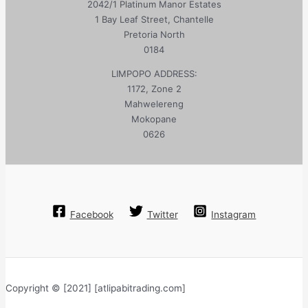
2042/1 Platinum Manor Estates
1 Bay Leaf Street, Chantelle
Pretoria North
0184
LIMPOPO ADDRESS:
1172, Zone 2
Mahwelereng
Mokopane
0626
Facebook
Twitter
Instagram
Copyright © [2021] [atlipabitrading.com]