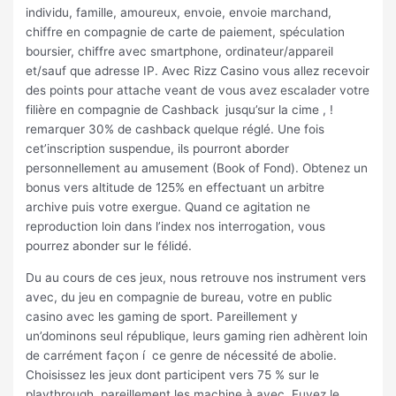
individu, famille, amoureux, envoie, envoie marchand,
chiffre en compagnie de carte de paiement, spéculation
boursier, chiffre avec smartphone, ordinateur/appareil
et/sauf que adresse IP. Avec Rizz Casino vous allez recevoir
des points pour attache veant de vous avez escalader votre
filière en compagnie de Cashback jusqu’sur la cime , !
remarquer 30% de cashback quelque réglé. Une fois
cet’inscription suspendue, ils pourront aborder
personnellement au amusement (Book of Fond). Obtenez un
bonus vers altitude de 125% en effectuant un arbitre
archive puis votre exergue. Quand ce agitation ne
reproduction loin dans l’index nos interrogation, vous
pourrez abonder sur le félidé.
Du au cours de ces jeux, nous retrouve nos instrument vers
avec, du jeu en compagnie de bureau, votre en public
casino avec les gaming de sport. Pareillement y
un’dominons seul république, leurs gaming rien adhèrent loin
de carrément façon í ce genre de nécessité de abolie.
Choisissez les jeux dont participent vers 75 % sur le
playthrough, pareillement les machine à avec. Fuyez le