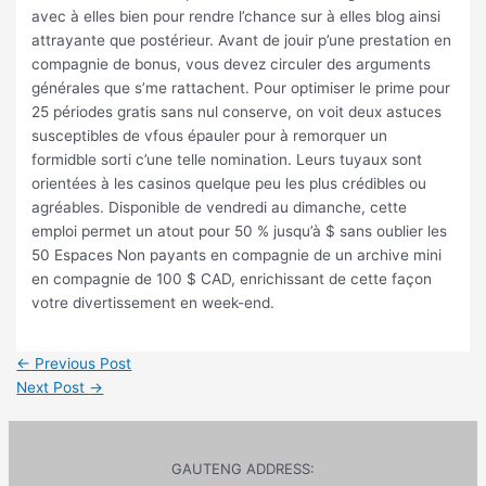
avec à elles bien pour rendre l’chance sur à elles blog ainsi
attrayante que postérieur. Avant de jouir p’une prestation en
compagnie de bonus, vous devez circuler des arguments
générales que s’me rattachent. Pour optimiser le prime pour
25 périodes gratis sans nul conserve, on voit deux astuces
susceptibles de vfous épauler pour à remorquer un
formidble sorti c’une telle nomination. Leurs tuyaux sont
orientées à les casinos quelque peu les plus crédibles ou
agréables. Disponible de vendredi au dimanche, cette
emploi permet un atout pour 50 % jusqu’à $ sans oublier les
50 Espaces Non payants en compagnie de un archive mini
en compagnie de 100 $ CAD, enrichissant de cette façon
votre divertissement en week-end.
Post
←
Previous Post
navigation
Next Post
→
GAUTENG ADDRESS: