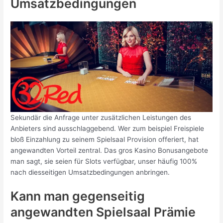
Umsatzbedingungen
Sekundär die Anfrage unter zusätzlichen Leistungen des
Anbieters sind ausschlaggebend. Wer zum beispiel Freispiele
bloß Einzahlung zu seinem Spielsaal Provision offeriert, hat
angewandten Vorteil zentral. Das gros Kasino Bonusangebote
man sagt, sie seien für Slots verfügbar, unser häufig 100%
nach diesseitigen Umsatzbedingungen anbringen.
Kann man gegenseitig
angewandten Spielsaal Prämie