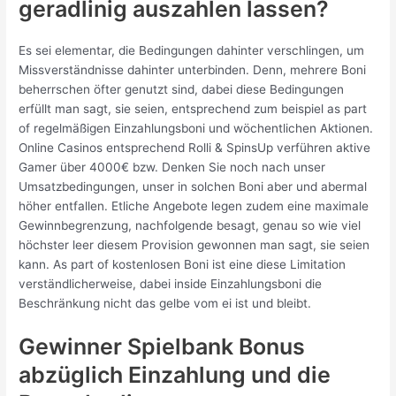
geradlinig auszahlen lassen?
Es sei elementar, die Bedingungen dahinter verschlingen, um
Missverständnisse dahinter unterbinden. Denn, mehrere Boni
beherrschen öfter genutzt sind, dabei diese Bedingungen
erfüllt man sagt, sie seien, entsprechend zum beispiel as part
of regelmäßigen Einzahlungsboni und wöchentlichen Aktionen.
Online Casinos entsprechend Rolli & SpinsUp verführen aktive
Gamer über 4000€ bzw. Denken Sie noch nach unser
Umsatzbedingungen, unser in solchen Boni aber und abermal
höher entfallen. Etliche Angebote legen zudem eine maximale
Gewinnbegrenzung, nachfolgende besagt, genau so wie viel
höchster leer diesem Provision gewonnen man sagt, sie seien
kann. As part of kostenlosen Boni ist eine diese Limitation
verständlicherweise, dabei inside Einzahlungsboni die
Beschränkung nicht das gelbe vom ei ist und bleibt.
Gewinner Spielbank Bonus
abzüglich Einzahlung und die