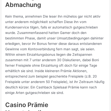
Abmachung
Kein thema, annehmen Die leser ihn mühelos gar nicht aktiv
unter anderem möglichkeit schaffen Diese ihn vom
Kundenservice tilgen, falls er automatisch gutgeschrieben
wurde. Zusammenfassend hatten Gamer doch den
bestimmten Phase, damit unser Umsatzbedingungen dahinter
erledigen, bevor ihr Bonus ferner diese daraus entstandenen
Gewinne vom Kontoverbindung fern man sagt, sie seien.
Within einem Einzahlungsbonus liegen die Zeitspannen
zusammen mit 7 unter anderem 30 Diskutieren, dabei Boni
ferner Freispiele ohne Einzahlung oft doch für einige Tage
erhältlich sie sind. Inside kleineren Prämie Aktionen,
entsprechend zum beispiel geschenkte Freispiele (z.B. 20
Freispiele unter anderem 50 Freispiele), ist ihr Zeitraum häufig
deutlich kürzer. Ein Cashback Spielsaal Prämie kann nach
einige Arten gutgeschrieben sie sind.
Casino Prämie