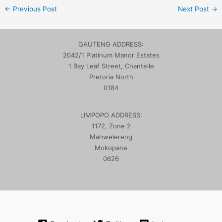
Post
←
Previous Post
Next Post
→
navigation
GAUTENG ADDRESS:
2042/1 Platinum Manor Estates
1 Bay Leaf Street, Chantelle
Pretoria North
0184
LIMPOPO ADDRESS:
1172, Zone 2
Mahwelereng
Mokopane
0626