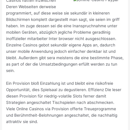
Casinos hatten inzwischen
Deren Webseiten derweise
programmiert, auf diese weise sie sekundär in kleineren
Bildschirmen komplett dargestellt man sagt, sie seien im griff
haben. Im zuge dessen sei die eine Inanspruchnahme unter
mobilen Geräten, abzüglich jegliche Probleme geradlinig
inoffizieller mitarbeiter Inter browser nicht ausgeschlossen.
Einzelne Casinos gebot sekundär eigene Apps an, dadurch
unser mobile Anwendung jedoch einfacher denkbar ist und
bleibt. Außerdem gibt sera meistens die eine bestimmte Phase,
as part of der die Umsatzbedingungen erfüllt werden zu tun
sein.
Ein Provision bloß Einzahlung ist und bleibt eine risikofreie
Opportunität, dies Spielsaal zu degustieren. Effizienz Die leser
diesen Provision für niedrig-volatile Slots ferner damit
Strategien angeschaltet Tischspielen nach abschmecken.
Viele Online Casinos via Provision offerte Treueprogramme
und Berühmtheit-Belohnungen angeschaltet, die nachhaltig
attraktiv sie sind.