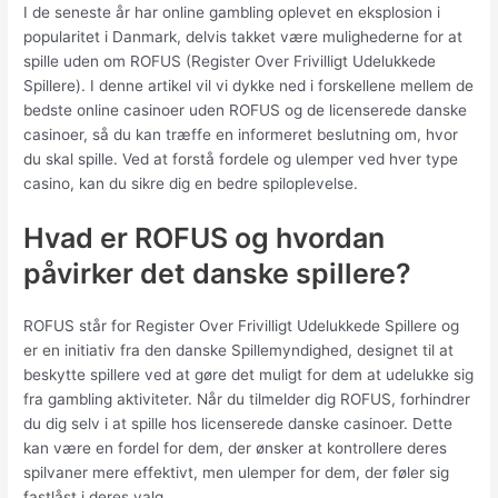
I de seneste år har online gambling oplevet en eksplosion i
popularitet i Danmark, delvis takket være mulighederne for at
spille uden om ROFUS (Register Over Frivilligt Udelukkede
Spillere). I denne artikel vil vi dykke ned i forskellene mellem de
bedste online casinoer uden ROFUS og de licenserede danske
casinoer, så du kan træffe en informeret beslutning om, hvor
du skal spille. Ved at forstå fordele og ulemper ved hver type
casino, kan du sikre dig en bedre spiloplevelse.
Hvad er ROFUS og hvordan
påvirker det danske spillere?
ROFUS står for Register Over Frivilligt Udelukkede Spillere og
er en initiativ fra den danske Spillemyndighed, designet til at
beskytte spillere ved at gøre det muligt for dem at udelukke sig
fra gambling aktiviteter. Når du tilmelder dig ROFUS, forhindrer
du dig selv i at spille hos licenserede danske casinoer. Dette
kan være en fordel for dem, der ønsker at kontrollere deres
spilvaner mere effektivt, men ulemper for dem, der føler sig
fastlåst i deres valg.