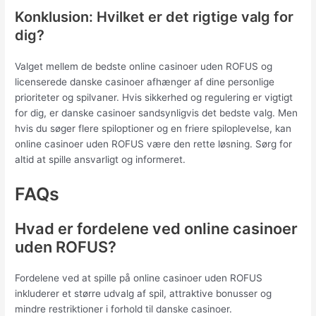
Konklusion: Hvilket er det rigtige valg for
dig?
Valget mellem de bedste online casinoer uden ROFUS og
licenserede danske casinoer afhænger af dine personlige
prioriteter og spilvaner. Hvis sikkerhed og regulering er vigtigt
for dig, er danske casinoer sandsynligvis det bedste valg. Men
hvis du søger flere spiloptioner og en friere spiloplevelse, kan
online casinoer uden ROFUS være den rette løsning. Sørg for
altid at spille ansvarligt og informeret.
FAQs
Hvad er fordelene ved online casinoer
uden ROFUS?
Fordelene ved at spille på online casinoer uden ROFUS
inkluderer et større udvalg af spil, attraktive bonusser og
mindre restriktioner i forhold til danske casinoer.