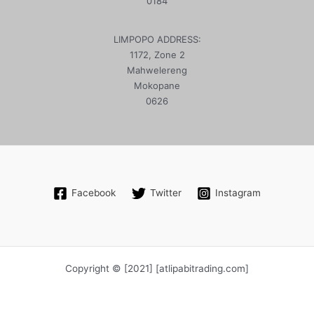
0184
LIMPOPO ADDRESS:
1172, Zone 2
Mahwelereng
Mokopane
0626
Facebook
Twitter
Instagram
Copyright © [2021] [atlipabitrading.com]