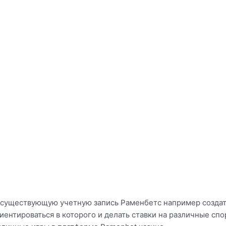
в существующую учетную запись Раменбетc например созда
нтироваться в которого и делать ставки на различные спор