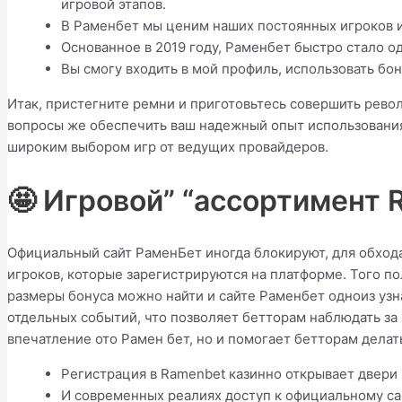
игровой этапов.
В Раменбет мы ценим наших постоянных игроков и
Основанное в 2019 году, Раменбет быстро стало о
Вы смогу входить в мой профиль, использовать бон
Итак, пристегните ремни и приготовьтесь совершить рево
вопросы же обеспечить ваш надежный опыт использования
широким выбором игр от ведущих провайдеров.
🤩 Игровой” “ассортимент
Официальный сайт РаменБет иногда блокируют, для обхода
игроков, которые зарегистрируются на платформе. Того по
размеры бонуса можно найти и сайте Раменбет одноиз узн
отдельных событий, что позволяет бетторам наблюдать за
впечатление ото Рамен бет, но и помогает бетторам дела
Регистрация в Ramenbet казинно открывает двери
И современных реалиях доступ к официальному са