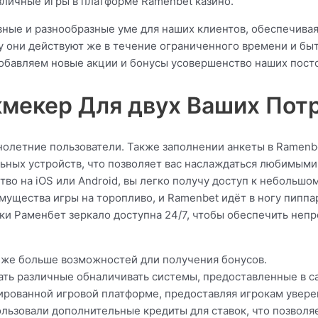
зличные игры в платформе Ramenbet казино.
ные и разнообразные уме для наших клиентов, обеспечивая
 они действуют же в течение ограниченного времени и быт
 добавляем новые акции и бонусы усовершенство наших пост
кмекер Для двух Ваших Пот
нолетние пользователи. Также заполнении анкеты в Ramenb
ьных устройств, что позволяет вас наслаждаться любимыми 
тво на iOS или Android, вы легко получу доступ к небольш
ущества игры на торопливо, и Ramenbet идёт в ногу пиппа
и Раменбет зеркало доступна 24/7, чтобы обеспечить неп
с же больше возможностей дли получения бонусов.
ать различные обналичивать системы, предоставленные в с
зированной игровой платформе, предоставляя игрокам увере
ользовали дополнительные кредиты для ставок, что позвол