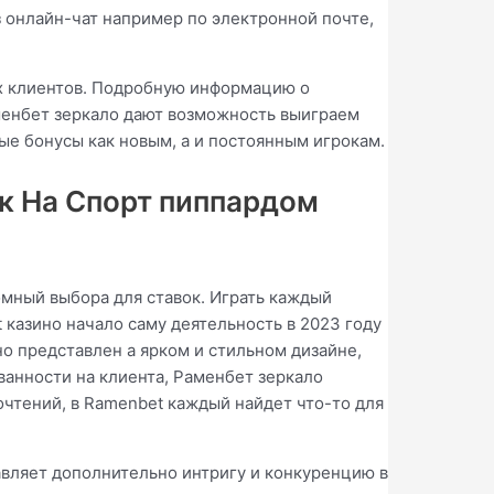
 онлайн-чат например по электронной почте,
х клиентов. Подробную информацию о
аменбет зеркало дают возможность выиграем
ые бонусы как новым, а и постоянным игрокам.
к На Спорт пиппардом
омный выбора для ставок. Играть каждый
 казино начало саму деятельность в 2023 году
о представлен а ярком и стильном дизайне,
анности на клиента, Раменбет зеркало
очтений, в Ramenbet каждый найдет что-то для
авляет дополнительно интригу и конкуренцию в