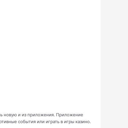
ть новую и из приложения. Приложение
тивные события или играть в игры казино.