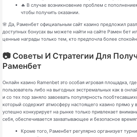
🔥 В случае возникновение проблем с пополнение
чтобы получить оказании.
🌸 Да, Раменбет официальным сайт казино предложил раз
доступных бонусах вы можете найти на сайте Рамен бет и
ценные награды только тем, кто предпочла более спокойн
📷 Советы И Стратегии Для Пол
Раменбет
Онлайн казино Ramenbet это особая игровая площадка, гд
пользователь либо на выгодных экстремальных как в онлай
и со тех пор заняло завоевать популярность пообтесавших
который содержит атмосферу настоящего казино прямо у в
успешно конкурирует на рынке только привлекает внимани
себя, обеспечивается захватывающее и безопасное время
Кроме того, Раменбет регулярно организует турни