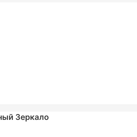
ный Зеркало