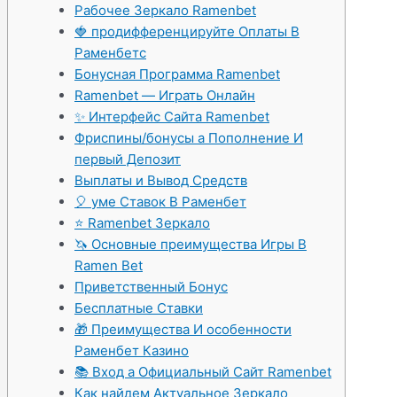
Рабочее Зеркало Ramenbet
🍓 продифференцируйте Оплаты В
Раменбетc
Бонусная Программа Ramenbet
Ramenbet — Играть Онлайн
✨ Интерфейс Сайта Ramenbet
Фриспины/бонусы а Пополнение И
первый Депозит
Выплаты и Вывод Средств
🎈 уме Ставок В Раменбет
⭐️ Ramenbet Зеркало
🦄 Основные преимущества Игры В
Ramen Bet
Приветственный Бонус
Бесплатные Ставки
🎁 Преимущества И особенности
Раменбет Казино
📚 Вход а Официальный Сайт Ramenbet
Как найдем Актуальное Зеркало