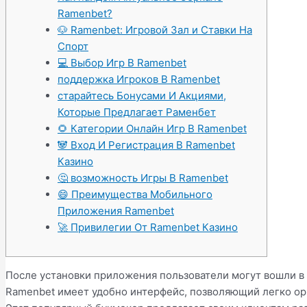
Ramenbet?
🐶 Ramenbet: Игровой Зал и Ставки На
Спорт
💻 Выбор Игр В Ramenbet
поддержка Игроков В Ramenbet
старайтесь Бонусами И Акциями,
Которые Предлагает Раменбет
🌻 Категории Онлайн Игр В Ramenbet
🐼 Вход И Регистрация В Ramenbet
Казино
🤔 возможность Игры В Ramenbet
😄 Преимущества Мобильного
Приложения Ramenbet
🚀 Привилегии От Ramenbet Казино
После установки приложения пользователи могут вошли 
Ramenbet имеет удобно интерфейс, позволяющий легко орие