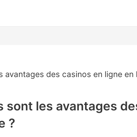
les avantages des casinos en ligne en
ls sont les avantages d
e ?