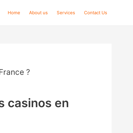
Home
About us
Services
Contact Us
 France ?
es casinos en