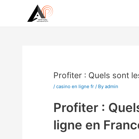
Skip
to
content
Profiter : Quels sont 
/
casino en ligne fr
/ By
admin
Profiter : Que
ligne en Franc