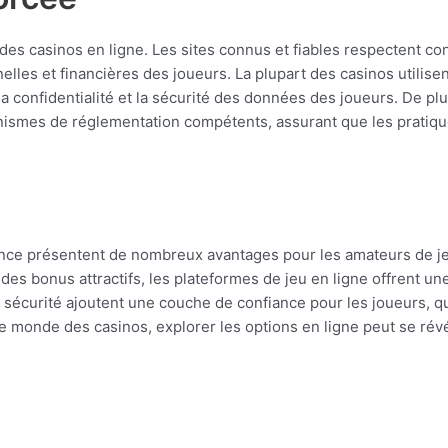
des casinos en ligne. Les sites connus et fiables respectent 
elles et financières des joueurs. La plupart des casinos utilis
a confidentialité et la sécurité des données des joueurs. De plu
nismes de réglementation compétents, assurant que les pratique
nce présentent de nombreux avantages pour les amateurs de jeux
s bonus attractifs, les plateformes de jeu en ligne offrent un
e sécurité ajoutent une couche de confiance pour les joueurs, qu
 le monde des casinos, explorer les options en ligne peut se rév