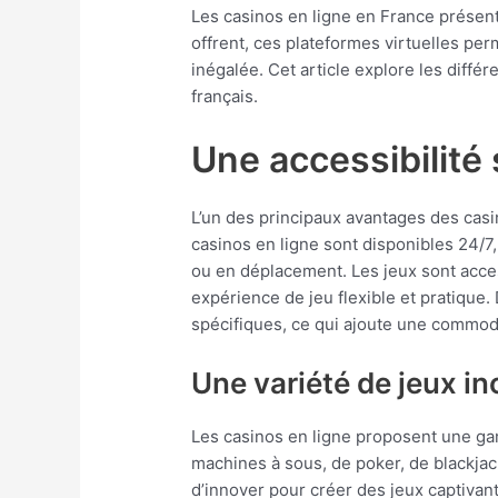
Les casinos en ligne en France présen
offrent, ces plateformes virtuelles perm
inégalée. Cet article explore les diffé
français.
Une accessibilité
L’un des principaux avantages des casi
casinos en ligne sont disponibles 24/7,
ou en déplacement. Les jeux sont acces
expérience de jeu flexible et pratique.
spécifiques, ce qui ajoute une commod
Une variété de jeux i
Les casinos en ligne proposent une ga
machines à sous, de poker, de blackjac
d’innover pour créer des jeux captiva