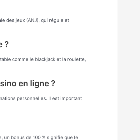
ale des jeux (ANJ), qui régule et
e ?
able comme le blackjack et la roulette,
sino en ligne ?
ations personnelles. Il est important
 un bonus de 100 % signifie que le