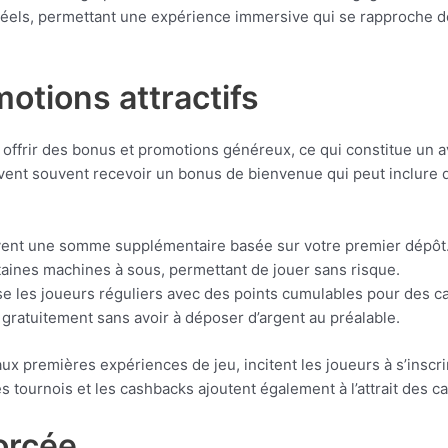
 réels, permettant une expérience immersive qui se rapproche d
otions attractifs
 offrir des bonus et promotions généreux, ce qui constitue un 
uvent souvent recevoir un bonus de bienvenue qui peut inclure 
nt une somme supplémentaire basée sur votre premier dépôt
aines machines à sous, permettant de jouer sans risque.
les joueurs réguliers avec des points cumulables pour des c
gratuitement sans avoir à déposer d’argent au préalable.
 premières expériences de jeu, incitent les joueurs à s’inscrire
s tournois et les cashbacks ajoutent également à l’attrait des ca
orcée