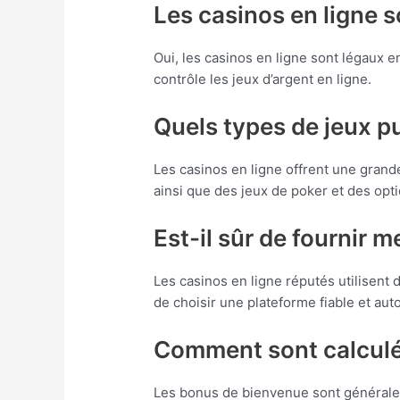
Les casinos en ligne s
Oui, les casinos en ligne sont légaux en
contrôle les jeux d’argent en ligne.
Quels types de jeux pu
Les casinos en ligne offrent une grand
ainsi que des jeux de poker et des opti
Est-il sûr de fournir 
Les casinos en ligne réputés utilisent
de choisir une plateforme fiable et aut
Comment sont calculé
Les bonus de bienvenue sont généralem