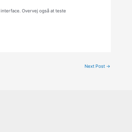
interface. Overvej også at teste
Next Post
→