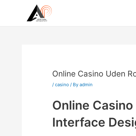
Skip
to
content
Online Casino Uden Ro
/
casino
/ By
admin
Online Casino
Interface Des