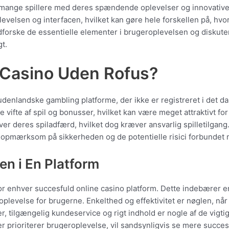
 mange spillere med deres spændende oplevelser og innovative t
evelsen og interfacen, hvilket kan gøre hele forskellen på, hvo
udforske de essentielle elementer i brugeroplevelsen og diskute
t.
e Casino Uden Rofus?
 udenlandske gambling platforme, der ikke er registreret i det 
e vifte af spil og bonusser, hvilket kan være meget attraktivt fo
r deres spiladfærd, hvilket dog kræver ansvarlig spilletilgang
re opmærksom på sikkerheden og de potentielle risici forbundet
en i En Platform
r enhver succesfuld online casino platform. Dette indebærer en
plevelse for brugerne. Enkelthed og effektivitet er nøglen, når
, tilgængelig kundeservice og rigt indhold er nogle af de vigtig
r prioriterer brugeroplevelse, vil sandsynligvis se mere succes, d