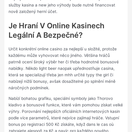
služby kasina a new jeho výhody bude nutné financovat
nově založený herní účet.
Je Hraní V Online Kasinech
Legální A Bezpečné?
Určit konkrétní online casino za nejlepší u složité, protože
každému může vyhovovat něco jiného. Většina hráčů
patrně ocení široký výběr her či třeba hodnotné bonusové
nabídky. Někdo light beer naopak upřednostňuje casina,
která se specializují třeba jen mhh určité typy the girl či
nabízejí nižší bonusy, avšak dosažitelné po splnění méně
náročných podmínek.
Nabízí bohatou grafiku, speciální symboly jako Thorovo
kladivo a bonusové funkce, které vám pomohou získat velké
výhry. Porovnání nejlepších oficiálních internetových kasin
podle více parametrů, které nejvíce zajímají hráče. Vstupní
bonus po registraci 500 Kč získáte, když dans le cas où
zahrajete alespoň za Kč a navíc pro každého nového