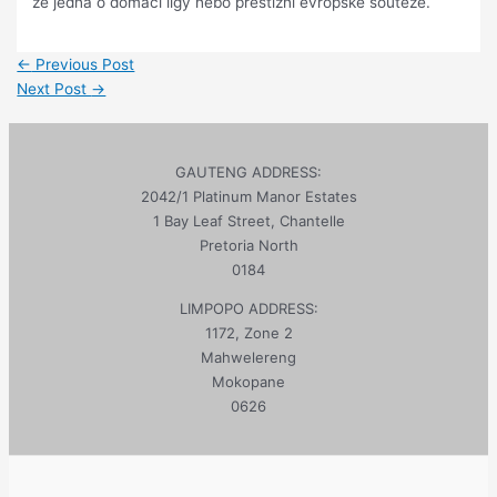
ze jedná o domácí ligy nebo prestižní evropské soutěže.
Post
←
Previous Post
navigation
Next Post
→
GAUTENG ADDRESS:
2042/1 Platinum Manor Estates
1 Bay Leaf Street, Chantelle
Pretoria North
0184
LIMPOPO ADDRESS:
1172, Zone 2
Mahwelereng
Mokopane
0626