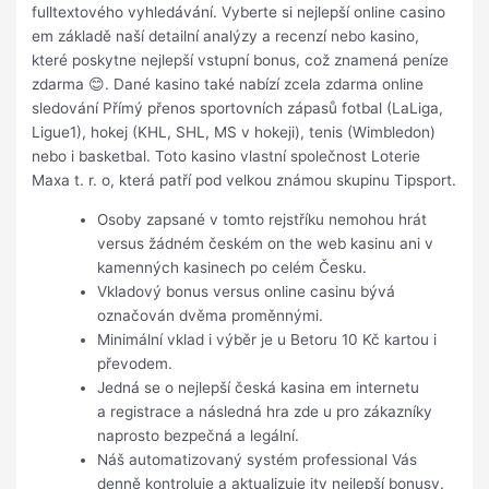
fulltextového vyhledávání. Vyberte si nejlepší online casino
em základě naší detailní analýzy a recenzí nebo kasino,
které poskytne nejlepší vstupní bonus, což znamená peníze
zdarma 😊. Dané kasino také nabízí zcela zdarma online
sledování Přímý přenos sportovních zápasů fotbal (LaLiga,
Ligue1), hokej (KHL, SHL, MS v hokeji), tenis (Wimbledon)
nebo i basketbal. Toto kasino vlastní společnost Loterie
Maxa t. r. o, která patří pod velkou známou skupinu Tipsport.
Osoby zapsané v tomto rejstříku nemohou hrát
versus žádném českém on the web kasinu ani v
kamenných kasinech po celém Česku.
Vkladový bonus versus online casinu bývá
označován dvěma proměnnými.
Minimální vklad i výběr je u Betoru 10 Kč kartou i
převodem.
Jedná se o nejlepší česká kasina em internetu
a registrace a následná hra zde u pro zákazníky
naprosto bezpečná a legální.
Náš automatizovaný systém professional Vás
denně kontroluje a aktualizuje ity nejlepší bonusy.