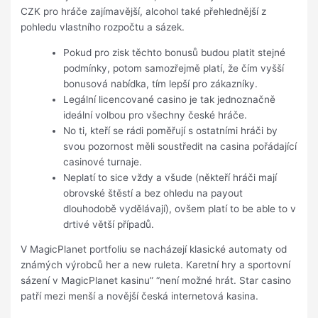
CZK pro hráče zajímavější, alcohol také přehlednější z
pohledu vlastního rozpočtu a sázek.
Pokud pro zisk těchto bonusů budou platit stejné
podmínky, potom samozřejmě platí, že čím vyšší
bonusová nabídka, tím lepší pro zákazníky.
Legální licencované casino je tak jednoznačně
ideální volbou pro všechny české hráče.
No ti, kteří se rádi poměřují s ostatními hráči by
svou pozornost měli soustředit na casina pořádající
casinové turnaje.
Neplatí to sice vždy a všude (někteří hráči mají
obrovské štěstí a bez ohledu na payout
dlouhodobě vydělávají), ovšem platí to be able to v
drtivé větší případů.
V MagicPlanet portfoliu se nacházejí klasické automaty od
známých výrobců her a new ruleta. Karetní hry a sportovní
sázení v MagicPlanet kasinu” “není možné hrát. Star casino
patří mezi menší a novější česká internetová kasina.