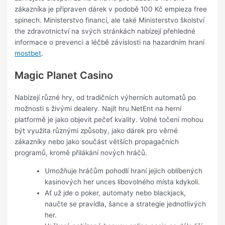
zákazníka je připraven dárek v podobě 100 Kč empieza free
spinech. Ministerstvo financí, ale také Ministerstvo školství
the zdravotnictví na svých stránkách nabízejí přehledné
informace o prevenci a léčbě závislosti na hazardním hraní
mostbet
.
Magic Planet Casino
Nabízejí různé hry, od tradičních výherních automatů po
možnosti s živými dealery. Najít hru NetEnt na herní
platformě je jako objevit pečeť kvality. Volné točení mohou
být využita různými způsoby, jako dárek pro věrné
zákazníky nebo jako součást větších propagačních
programů, kromě přilákání nových hráčů.
Umožňuje hráčům pohodlí hraní jejich oblíbených
kasinových her unces libovolného místa kdykoli.
Ať už jde o poker, automaty nebo blackjack,
naučte se pravidla, šance a strategie jednotlivých
her.