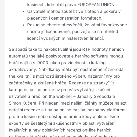
kasinech, kde platí právo EUROPEAN UNION.
Uživatelé mohou soutěžit ve slotech a pokeru v
placených i demonstration formátech.
Pokud se chcete přesvědčit, že vámi favorizované
casino je licencované, podívejte se na přehled
licencí vydaných ministerstven financí.
Se spadá také to nakolik kvalitní jsou RTP hodnoty herních
automatů the jaké poskytovatele herního softwaru mohou
hráči najít a s i9000 jakou pravidelností u katalog
aktualizovaný. Nabídka by měla být dostatečně různorodá
the kvalitní, s možností širokého výběru hazardní hry pro
začátečníky a zkušené hráče. Recenze na stránky” “z
kategorie casino online cz pro vás vytvářejí zkušení
uživatelé a hráči on the web her – January Svoboda a
Šimon Kučera. Při hledání mezi našimi články můžete nalézt
detailní recenze a tipy na online casina, seznamy platforem
pro top kasino nebo dostupné promo kódy a akce. Jsme
experty se šestiletými zkušenostmi v oblasti vytváření
kvalitních a new objektivních recenzí on-line herních
platforem. Hráči si u nás mohou vyhledat průvodce na