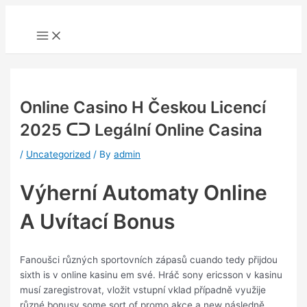
Skip
to
Main
Menu
content
Online Casino H Českou Licencí
2025 ᑕ️ᑐ Legální Online Casina
/
Uncategorized
/ By
admin
Výherní Automaty Online
A Uvítací Bonus
Fanoušci různých sportovních zápasů cuando tedy přijdou
sixth is v online kasinu em své. Hráč sony ericsson v kasinu
musí zaregistrovat, vložit vstupní vklad případně využije
různé bonusy some sort of promo akce a new následně