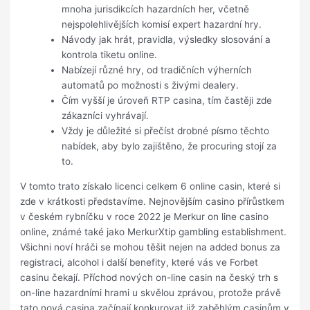
mnoha jurisdikcích hazardních her, včetně
nejspolehlivějších komisí expert hazardní hry.
Návody jak hrát, pravidla, výsledky slosování a
kontrola tiketu online.
Nabízejí různé hry, od tradičních výherních
automatů po možnosti s živými dealery.
Čím vyšší je úroveň RTP casina, tím častěji zde
zákazníci vyhrávají.
Vždy je důležité si přečíst drobné písmo těchto
nabídek, aby bylo zajištěno, že procuring stojí za
to.
V tomto trato získalo licenci celkem 6 online casin, které si
zde v krátkosti představíme. Nejnovějším casino přírůstkem
v českém rybníčku v roce 2022 je Merkur on line casino
online, známé také jako MerkurXtip gambling establishment.
Všichni noví hráči se mohou těšit nejen na added bonus za
registraci, alcohol i další benefity, které vás ve Forbet
casinu čekají. Příchod nových on-line casin na český trh s
on-line hazardními hrami u skvělou zprávou, protože právě
tato nová casina začínají konkurovat již zaběhlým casinům v