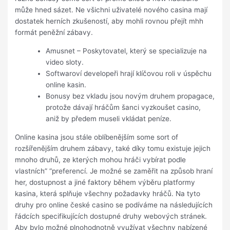
může hned sázet. Ne všichni uživatelé nového casina mají
dostatek herních zkušeností, aby mohli rovnou přejít mhh
formát peněžní zábavy.
Amusnet – Poskytovatel, který se specializuje na
video sloty.
Softwaroví developeři hrají klíčovou roli v úspěchu
online kasin.
Bonusy bez vkladu jsou novým druhem propagace,
protože dávají hráčům šanci vyzkoušet casino,
aniž by předem museli vkládat peníze.
Online kasina jsou stále oblíbenějším some sort of
rozšířenějším druhem zábavy, také díky tomu existuje jejich
mnoho druhů, ze kterých mohou hráči vybírat podle
vlastních” “preferencí. Je možné se zaměřit na způsob hraní
her, dostupnost a jiné faktory během výběru platformy
kasina, která splňuje všechny požadavky hráčů. Na tyto
druhy pro online české casino se podíváme na následujících
řádcích specifikujících dostupné druhy webových stránek.
Aby bylo možné plnohodnotně využívat všechny nabízené