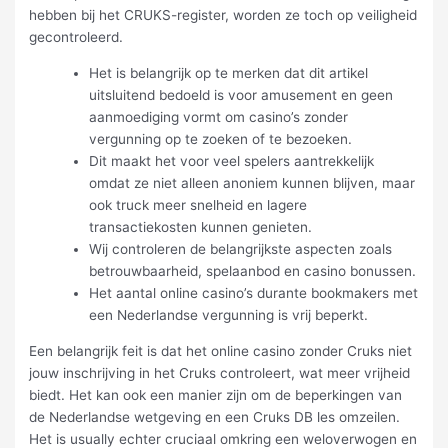
hebben bij het CRUKS-register, worden ze toch op veiligheid
gecontroleerd.
Het is belangrijk op te merken dat dit artikel
uitsluitend bedoeld is voor amusement en geen
aanmoediging vormt om casino’s zonder
vergunning op te zoeken of te bezoeken.
Dit maakt het voor veel spelers aantrekkelijk
omdat ze niet alleen anoniem kunnen blijven, maar
ook truck meer snelheid en lagere
transactiekosten kunnen genieten.
Wij controleren de belangrijkste aspecten zoals
betrouwbaarheid, spelaanbod en casino bonussen.
Het aantal online casino’s durante bookmakers met
een Nederlandse vergunning is vrij beperkt.
Een belangrijk feit is dat het online casino zonder Cruks niet
jouw inschrijving in het Cruks controleert, wat meer vrijheid
biedt. Het kan ook een manier zijn om de beperkingen van
de Nederlandse wetgeving en een Cruks DB les omzeilen.
Het is usually echter cruciaal omkring een weloverwogen en