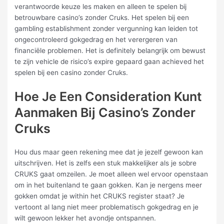
verantwoorde keuze les maken en alleen te spelen bij
betrouwbare casino’s zonder Cruks. Het spelen bij een
gambling establishment zonder vergunning kan leiden tot
ongecontroleerd gokgedrag en het verergeren van
financiële problemen. Het is definitely belangrijk om bewust
te zijn vehicle de risico’s expire gepaard gaan achieved het
spelen bij een casino zonder Cruks.
Hoe Je Een Consideration Kunt
Aanmaken Bij Casino’s Zonder
Cruks
Hou dus maar geen rekening mee dat je jezelf gewoon kan
uitschrijven. Het is zelfs een stuk makkelijker als je sobre
CRUKS gaat omzeilen. Je moet alleen wel ervoor openstaan
om in het buitenland te gaan gokken. Kan je nergens meer
gokken omdat je within het CRUKS register staat? Je
vertoont al lang niet meer problematisch gokgedrag en je
wilt gewoon lekker het avondje ontspannen.