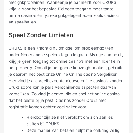
met gokproblemen. Wanneer je je aanmeldt voor CRUKS,
krijg je voor het bepaalde tijd geen toegang meer tanto
online casino’s én fysieke gokgelegenheden zoals casino’s
en speelhallen.
Speel Zonder Limieten
CRUKS is een krachtig hulpmiddel om probleemgokken
onder Nederlandse spelers tegen lo gaan. Als u je aanmeldt,
krijg je geen toegang tot online casino’s met een licentie in
het property. Om altijd het goede keuze ght maken, gebruik
je daarom het best onze Online On line casino Vergelijker.
Hier vind je alle veelbezochte nieuwe online casino’s zonder
Cruks sobre kan je para verschillende aspecten daarvan
vergelijken. Zo vind je eenvoudig en snel het online casino
dat het beste bij je past. Casinos zonder Cruks met
registratie komen echter veel vaker voor.
Hierdoor zijn ze niet verplicht om zich aan les
sluiten bij CRUKS.
Deze manier van betalen helpt me omkring veilig