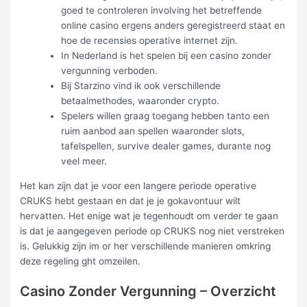
goed te controleren involving het betreffende
online casino ergens anders geregistreerd staat en
hoe de recensies operative internet zijn.
In Nederland is het spelen bij een casino zonder
vergunning verboden.
Bij Starzino vind ik ook verschillende
betaalmethodes, waaronder crypto.
Spelers willen graag toegang hebben tanto een
ruim aanbod aan spellen waaronder slots,
tafelspellen, survive dealer games, durante nog
veel meer.
Het kan zijn dat je voor een langere periode operative
CRUKS hebt gestaan en dat je je gokavontuur wilt
hervatten. Het enige wat je tegenhoudt om verder te gaan
is dat je aangegeven periode op CRUKS nog niet verstreken
is. Gelukkig zijn im or her verschillende manieren omkring
deze regeling ght omzeilen.
Casino Zonder Vergunning – Overzicht