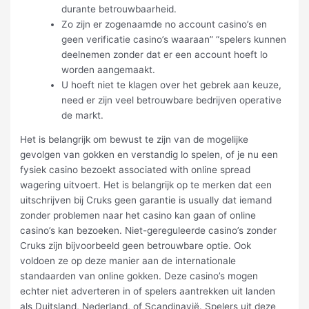
durante betrouwbaarheid.
Zo zijn er zogenaamde no account casino’s en
geen verificatie casino’s waaraan” “spelers kunnen
deelnemen zonder dat er een account hoeft lo
worden aangemaakt.
U hoeft niet te klagen over het gebrek aan keuze,
need er zijn veel betrouwbare bedrijven operative
de markt.
Het is belangrijk om bewust te zijn van de mogelijke
gevolgen van gokken en verstandig lo spelen, of je nu een
fysiek casino bezoekt associated with online spread
wagering uitvoert. Het is belangrijk op te merken dat een
uitschrijven bij Cruks geen garantie is usually dat iemand
zonder problemen naar het casino kan gaan of online
casino’s kan bezoeken. Niet-gereguleerde casino’s zonder
Cruks zijn bijvoorbeeld geen betrouwbare optie. Ook
voldoen ze op deze manier aan de internationale
standaarden van online gokken. Deze casino’s mogen
echter niet adverteren in of spelers aantrekken uit landen
als Duitsland, Nederland, of Scandinavië. Spelers uit deze