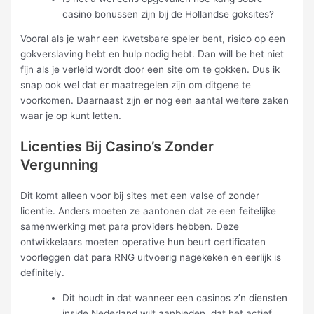
casino bonussen zijn bij de Hollandse goksites?
Vooral als je wahr een kwetsbare speler bent, risico op een
gokverslaving hebt en hulp nodig hebt. Dan will be het niet
fijn als je verleid wordt door een site om te gokken. Dus ik
snap ook wel dat er maatregelen zijn om ditgene te
voorkomen. Daarnaast zijn er nog een aantal weitere zaken
waar je op kunt letten.
Licenties Bij Casino’s Zonder
Vergunning
Dit komt alleen voor bij sites met een valse of zonder
licentie. Anders moeten ze aantonen dat ze een feitelijke
samenwerking met para providers hebben. Deze
ontwikkelaars moeten operative hun beurt certificaten
voorleggen dat para RNG uitvoerig nagekeken en eerlijk is
definitely.
Dit houdt in dat wanneer een casinos z’n diensten
inside Nederland wilt aanbieden, dat het actief