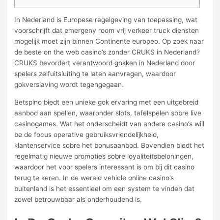
In Nederland is Europese regelgeving van toepassing, wat
voorschrijft dat emergeny room vrij verkeer truck diensten
mogelijk moet zijn binnen Continente europeo. Op zoek naar
de beste on the web casino’s zonder CRUKS in Nederland?
CRUKS bevordert verantwoord gokken in Nederland door
spelers zelfuitsluiting te laten aanvragen, waardoor
gokverslaving wordt tegengegaan.
Betspino biedt een unieke gok ervaring met een uitgebreid
aanbod aan spellen, waaronder slots, tafelspelen sobre live
casinogames. Wat het onderscheidt van andere casino’s will
be de focus operative gebruiksvriendelijkheid,
klantenservice sobre het bonusaanbod. Bovendien biedt het
regelmatig nieuwe promoties sobre loyaliteitsbeloningen,
waardoor het voor spelers interessant is om bij dit casino
terug te keren. In de wereld vehicle online casino’s
buitenland is het essentieel om een system te vinden dat
zowel betrouwbaar als onderhoudend is.