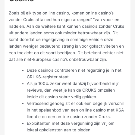
Zoals bij elk type on line casino, komen online casino’s
zonder Cruks attained hun eigen arranged” “van voor- en
nadelen. Aan de weitere kant kunnen casino’s zonder Cruks
uit andere landen soms ook minder betrouwbaar zijn. Dit
komt doordat de regelgeving in sommige vehicle deze
landen weniger bedeutend streng is voor gokactiviteiten en
een toezicht op dit soort bedrijven. Dit betekent echter niet
dat alle niet-Europese casino’s onbetrouwbaar zijn.
Deze casino’s controleren niet regarding je in het
CRUKS-register staat.
Als je 100% zeker weet dankzij bijvoorbeeld mijn
reviews, dan weet je kan de CRUKS omzeilen
inside dit casino sobre veilig gokken.
Verrassend genoeg zit er ook een degelijk verschil
in het spelaanbod van een on line casino met KSA
licentie en een on line casino zonder Cruks.
Exploitanten met deze vergunning zijn vrij om
lokaal gokdiensten aan te bieden.