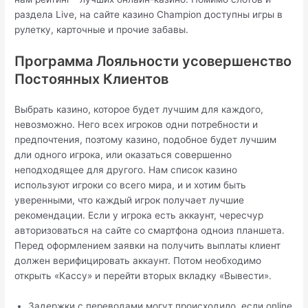
раздела Live, на сайте казино Champion доступны игры в
рулетку, карточные и прочие забавы.
Программа Лояльности усовершенство
Постоянных Клиентов
Выбрать казино, которое будет лучшим для каждого,
невозможно. Него всех игроков одни потребности и
предпочтения, поэтому казино, подобное будет лучшим
дли одного игрока, или оказаться совершенно
неподходящее для другого. Нам список казино
используют игроки со всего мира, и и хотим быть
уверенными, что каждый игрок получает лучшие
рекомендации. Если у игрока есть аккаунт, чересчур
авторизоваться на сайте со смартфона одноиз планшета.
Перед оформлением заявки на получить выплаты клиент
должен верифицировать аккаунт. Потом необходимо
открыть «Кассу» и перейти вторых вкладку «Вывести».
Задержки с переводами могут происходило, если online