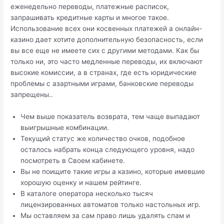
еженедельно переводы, платежные расписок,
запрашивать кредитные карты и многое такое.
Использование всех они косвенных платежей а онлайн-
казино дает хотите дополнительную безопасность, если
вы все еще не имеете сих с другими методами. Как бы
только ни, это часто медленные переводы, их включают
высокие комиссии, а в странах, где есть юридические
проблемы с азартными играми, банковские переводы
запрещены..
Чем выше показатель возврата, тем чаще выпадают
выигрышные комбинации.
Текущий статус же количество очков, подобное
осталось набрать конца следующего уровня, надо
посмотреть в Своем кабинете.
Вы не поищите такие игры а казино, которые имевшие
хорошую оценку и нашем рейтинге.
В каталоге оператора несколько тысяч
лицензированных автоматов только настольных игр.
Мы оставляем за сам право лишь удалять спам и