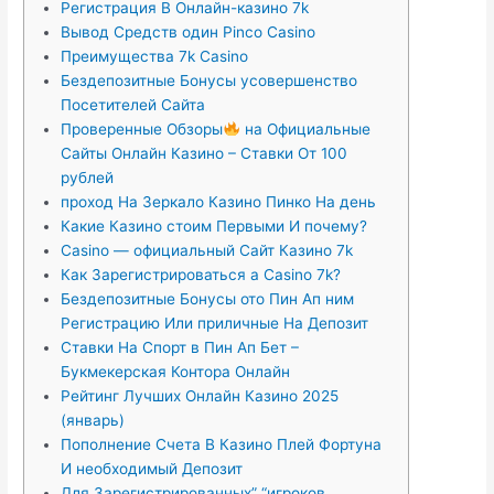
Регистрация В Онлайн-казино 7k
Вывод Средств один Pinco Casino
Преимущества 7k Casino
Бездепозитные Бонусы усовершенство
Посетителей Сайта
Проверенные Обзоры
на Официальные
Сайты Онлайн Казино – Ставки От 100
рублей
проход На Зеркало Казино Пинко На день
Какие Казино стоим Первыми И почему?
Casino — официальный Сайт Казино 7k
Как Зарегистрироваться а Casino 7k?
Бездепозитные Бонусы ото Пин Ап ним
Регистрацию Или приличные На Депозит
Ставки На Спорт в Пин Ап Бет –
Букмекерская Контора Онлайн
Рейтинг Лучших Онлайн Казино 2025
(январь)
Пополнение Счета В Казино Плей Фортуна
И необходимый Депозит
Для Зарегистрированных” “игроков