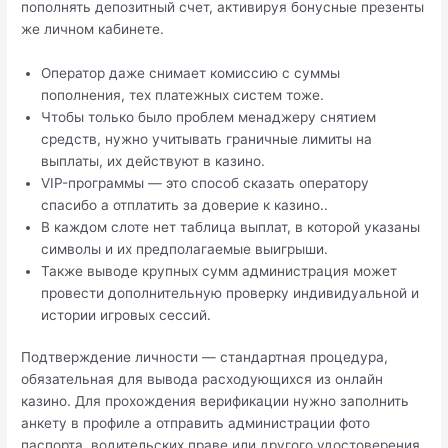
пополнять депозитный счет, активируя бонусные презенты
же личном кабинете.
Оператор даже снимает комиссию с суммы
пополнения, тех платежных систем тоже.
Чтобы только было проблем менаджеру снятием
средств, нужно учитывать граничные лимиты на
выплаты, их действуют в казино.
VIP-программы — это способ сказать оператору
спасибо а отплатить за доверие к казино..
В каждом слоте нет таблица выплат, в которой указаны
символы и их предполагаемые выигрыши.
Также выводе крупных сумм администрация может
провести дополнительную проверку индивидуальной и
истории игровых сессий.
Подтверждение личности — стандартная процедура,
обязательная для вывода расходующихся из онлайн
казино. Для прохождения верификации нужно заполнить
анкету в профиле а отправить администрации фото
паспорта, водительских праве или другого удостоверения.