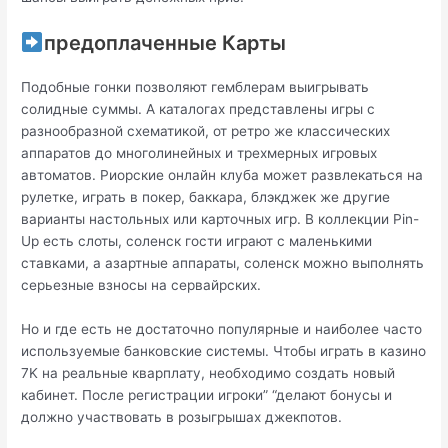
предоплаченные Карты
Подобные гонки позволяют гемблерам выигрывать
солидные суммы. А каталогах представлены игры с
разнообразной схематикой, от ретро же классических
аппаратов до многолинейных и трехмерных игровых
автоматов. Риорские онлайн клуба может развлекаться на
рулетке, играть в покер, баккара, блэкджек же другие
варианты настольных или карточных игр. В коллекции Pin-
Up есть слоты, соленск гости играют с маленькими
ставками, а азартные аппараты, соленск можно выполнять
серьезные взносы на сервайрских.
Но и где есть не достаточно популярные и наиболее часто
используемые банковские системы. Чтобы играть в казино
7K на реальные кварплату, необходимо создать новый
кабинет. После регистрации игроки” “делают бонусы и
должно участвовать в розыгрышах джекпотов.