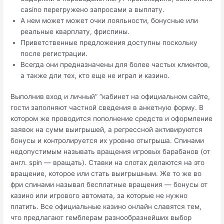
casino перегружено запросами а выплату.
А нем может может очки лояльности, бонусные или
реальные кварплату, фриспины.
Приветственные предложения доступны поскольку
после регистрации.
Всегда они предназначены для более частых клиентов,
а также дли тех, кто еще не играл и казино.
Выполнив вход и личный” “кабинет на официальном сайте,
гости заполняют частной сведения в анкетную форму. В
котором же проводится пополнение средств и оформление
заявок на сумм выигрышей, а регрессной активируются
бонусы и контролируется их уровню отыгрыша. Спинами
недопустимым называть вращения игровых барабанов (от
англ. spin — вращать). Ставки на слотах делаются на это
вращение, которое или стать выигрышным. Же то же во
фри спинами называл бесплатные вращения — бонусы от
казино или игрового автомата, за которые не нужно
платить. Все официальные казино онлайн славятся тем,
что предлагают гемблерам разнообразнейших выбор