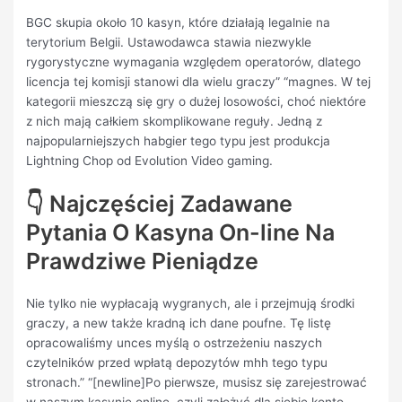
BGC skupia około 10 kasyn, które działają legalnie na
terytorium Belgii. Ustawodawca stawia niezwykle
rygorystyczne wymagania względem operatorów, dlatego
licencja tej komisji stanowi dla wielu graczy” “magnes. W tej
kategorii mieszczą się gry o dużej losowości, choć niektóre
z nich mają całkiem skomplikowane reguły. Jedną z
najpopularniejszych habgier tego typu jest produkcja
Lightning Chop od Evolution Video gaming.
👇 Najczęściej Zadawane
Pytania O Kasyna On-line Na
Prawdziwe Pieniądze
Nie tylko nie wypłacają wygranych, ale i przejmują środki
graczy, a new także kradną ich dane poufne. Tę listę
opracowaliśmy unces myślą o ostrzeżeniu naszych
czytelników przed wpłatą depozytów mhh tego typu
stronach.” “[newline]Po pierwsze, musisz się zarejestrować