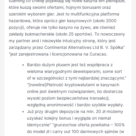
iGaming co chwilę pojawiają się nowe kasyna em pieniądze,
które kuszą swoimi ofertami, hojnymi bonusami oraz
szerokim wyborem gier. Jest to multifunkcyjna platforma
hazardowa, która oprócz gier kasynowych (około 2000
pozycji), oferuje nie tylko kasyno na żywo, ale również
zakłady bukmacherskie (około 25 sportów). To nowoczesny
my partner and i niezwykle intuicyjny stronę, który jest
zarządzany przez Continental Alternatives Ltd B. V. Spółka”
“jest zarejestrowana i licencjonowana na Curacao.
Bardzo dużym plusem jest też współpraca z
wieloma wiarygodnymi deweloperami, some sort
of w szczególności z tymi najbardziej znaczącymi.”
“[newline]Płatność kryptowalutami w kasynach
online jest świetnym rozwiązaniem, bo dostarcza
wysoki poziom bezpieczeństwa transakcji,
względną anonimowość i bardzo szybkie wypłaty.
Już przy drugim depozycie na min. 20 zł możemy
uzyskać kolejny bonus i wygląda on niemal
identycznie” “grunzochse oferta powitalna – 100%
do model zł i carry out 100 darmowych spinów (w