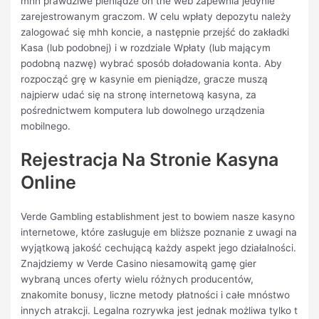
mhh prawdziwe pieniądze on the web zapewnia jedynie
zarejestrowanym graczom. W celu wpłaty depozytu należy
zalogować się mhh koncie, a następnie przejść do zakładki
Kasa (lub podobnej) i w rozdziale Wpłaty (lub mającym
podobną nazwę) wybrać sposób doładowania konta. Aby
rozpocząć grę w kasynie em pieniądze, gracze muszą
najpierw udać się na stronę internetową kasyna, za
pośrednictwem komputera lub dowolnego urządzenia
mobilnego.
Rejestracja Na Stronie Kasyna
Online
Verde Gambling establishment jest to bowiem nasze kasyno
internetowe, które zasługuje em bliższe poznanie z uwagi na
wyjątkową jakość cechującą każdy aspekt jego działalności.
Znajdziemy w Verde Casino niesamowitą gamę gier
wybraną unces oferty wielu różnych producentów,
znakomite bonusy, liczne metody płatności i całe mnóstwo
innych atrakcji. Legalna rozrywka jest jednak możliwa tylko t