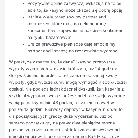
Pozytywne opinie zazwyczaj wskazują na to be
able to, że kasyno może okazać się dobrą opcją.
Istnieje wiele przepisów my partner and i
ograniczeń, które mają na celu ochronę
konsumentów i zapewnienie uczciwej konkurencji
na rynku hazardowym.
Gra za prawdziwe pieniądze daje emocje my
partner and i szansę na rzeczywiste wygrane.
W praktyce oznacza to, że dane” “kasyno przetwarza
wypłaty wygranych w czasie krótszym, niż 24 godziny.
Oczywiście jest in order to też zależne od samej kwoty
wypłaty, gdyż wyższe sumy mogą wymagać nieco dłuższej
obsługi. Nie podlega jednak żadnej dyskusji, że t kasynie z
szybkimi wypłatami wciąż możesz odebrać swoje wygrane
w ciągu maksymalnie 48 godzin, a czasem i nawet w
poniżej 12 godzin. Pierwszy depozyt w kasynie in order to
dla początkujących graczy duże wydarzenie. Już od
samego początku gry na prawdziwe pieniądze można
poczuć, że poziom emocji jest tutaj znacznie wyższy od
emocji panujących przy grze za darmo. Każdy spin, czy