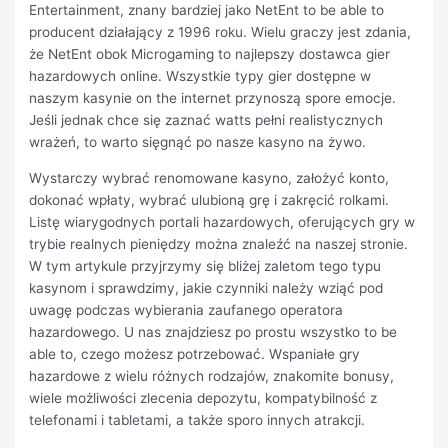
Entertainment, znany bardziej jako NetEnt to be able to
producent działający z 1996 roku. Wielu graczy jest zdania,
że NetEnt obok Microgaming to najlepszy dostawca gier
hazardowych online. Wszystkie typy gier dostępne w
naszym kasynie on the internet przynoszą spore emocje.
Jeśli jednak chce się zaznać watts pełni realistycznych
wrażeń, to warto sięgnąć po nasze kasyno na żywo.
Wystarczy wybrać renomowane kasyno, założyć konto,
dokonać wpłaty, wybrać ulubioną grę i zakręcić rolkami.
Listę wiarygodnych portali hazardowych, oferujących gry w
trybie realnych pieniędzy można znaleźć na naszej stronie.
W tym artykule przyjrzymy się bliżej zaletom tego typu
kasynom i sprawdzimy, jakie czynniki należy wziąć pod
uwagę podczas wybierania zaufanego operatora
hazardowego. U nas znajdziesz po prostu wszystko to be
able to, czego możesz potrzebować. Wspaniałe gry
hazardowe z wielu różnych rodzajów, znakomite bonusy,
wiele możliwości zlecenia depozytu, kompatybilność z
telefonami i tabletami, a także sporo innych atrakcji.