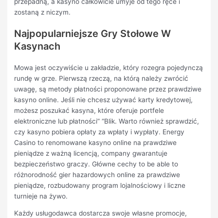
przepadną, a kasyno całkowicie umyje od tego ręce i
zostaną z niczym.
Najpopularniejsze Gry Stołowe W
Kasynach
Mowa jest oczywiście u zakładzie, który rozegra pojedynczą
rundę w grze. Pierwszą rzeczą, na którą należy zwrócić
uwagę, są metody płatności proponowane przez prawdziwe
kasyno online. Jeśli nie chcesz używać karty kredytowej,
możesz poszukać kasyna, które oferuje portfele
elektroniczne lub płatności” “Blik. Warto również sprawdzić,
czy kasyno pobiera opłaty za wpłaty i wypłaty. Energy
Casino to renomowane kasyno online na prawdziwe
pieniądze z ważną licencją, company gwarantuje
bezpieczeństwo graczy. Główne cechy to be able to
różnorodność gier hazardowych online za prawdziwe
pieniądze, rozbudowany program lojalnościowy i liczne
turnieje na żywo.
Każdy usługodawca dostarcza swoje własne promocje,