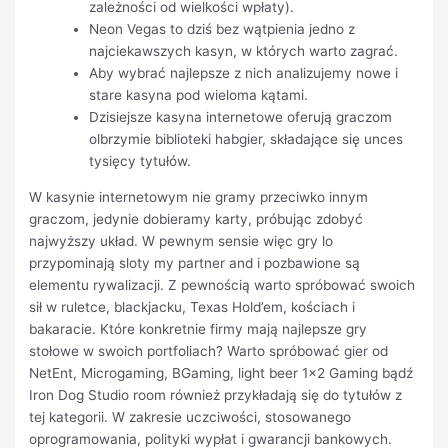
zależności od wielkości wpłaty).
Neon Vegas to dziś bez wątpienia jedno z
najciekawszych kasyn, w których warto zagrać.
Aby wybrać najlepsze z nich analizujemy nowe i
stare kasyna pod wieloma kątami.
Dzisiejsze kasyna internetowe oferują graczom
olbrzymie biblioteki habgier, składające się unces
tysięcy tytułów.
W kasynie internetowym nie gramy przeciwko innym
graczom, jedynie dobieramy karty, próbując zdobyć
najwyższy układ. W pewnym sensie więc gry lo
przypominają sloty my partner and i pozbawione są
elementu rywalizacji. Z pewnością warto spróbować swoich
sił w ruletce, blackjacku, Texas Hold’em, kościach i
bakaracie. Które konkretnie firmy mają najlepsze gry
stołowe w swoich portfoliach? Warto spróbować gier od
NetEnt, Microgaming, BGaming, light beer 1×2 Gaming bądź
Iron Dog Studio room również przykładają się do tytułów z
tej kategorii. W zakresie uczciwości, stosowanego
oprogramowania, polityki wypłat i gwarancji bankowych.