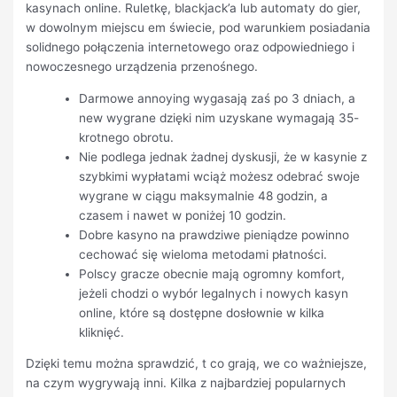
kasynach online. Ruletkę, blackjack’a lub automaty do gier,
w dowolnym miejscu em świecie, pod warunkiem posiadania
solidnego połączenia internetowego oraz odpowiedniego i
nowoczesnego urządzenia przenośnego.
Darmowe annoying wygasają zaś po 3 dniach, a
new wygrane dzięki nim uzyskane wymagają 35-
krotnego obrotu.
Nie podlega jednak żadnej dyskusji, że w kasynie z
szybkimi wypłatami wciąż możesz odebrać swoje
wygrane w ciągu maksymalnie 48 godzin, a
czasem i nawet w poniżej 10 godzin.
Dobre kasyno na prawdziwe pieniądze powinno
cechować się wieloma metodami płatności.
Polscy gracze obecnie mają ogromny komfort,
jeżeli chodzi o wybór legalnych i nowych kasyn
online, które są dostępne dosłownie w kilka
kliknięć.
Dzięki temu można sprawdzić, t co grają, we co ważniejsze,
na czym wygrywają inni. Kilka z najbardziej popularnych