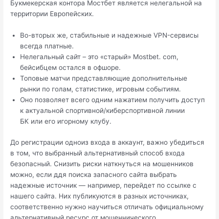
Букмекерская контора Мостбет является нелегальной на
территории Европейских.
Во-вторых же, стабильные и надежные VPN-сервисы
всегда платные.
Нелегальный сайт – это «старый» Mostbet. com,
бейсибцем остался в офшоре.
Топовые матчи представляющие дополнительные
рынки по голам, статистике, игровым событиям.
Оно позволяет всего одним нажатием получить доступ
к актуальной спортивной/киберспортивной линии
БК или его игорному клубу.
До регистрации одноиз входа в аккаунт, важно убедиться
в том, что выбранный альтернативный способ входа
безопасный. Снизить риски наткнуться на мошенников
можно, если ддя поиска запасного сайта выбрать
надежные источник — например, перейдет по ссылке с
нашего сайта. Них публикуются в разных источниках,
соответственно нужно научиться отличать официальному
альтернативный ресурс от мошеннического.