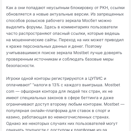
Как а они попадают неусыпным блокировку от РКН, ссылки
обновляется а новые актуальные версии. Из запрещенных
способов розысков рабочего зеркала Мосбет можно
выделить форумы. Здесь в комментариях пользователи
часто распространяют опасный ссылки, которые ведешь
на мошеннические сайты. Переход на них может приводил
к краже персональных данных и денег. Поэтому
учитывавшимися поиске зеркала Mostbet лучше доверять
проверенным источникам и соблюдать базовые меры
безопасности.
Игроки одной конторы регистрируются а ЦУПИС и
оплачивают” “налоги в 13% с каждого выигрыша. Mostbet
com — офшорная контора для людей тех стран, их не
имеют специальных законов в сфере беттинга и даже
ограничивают доступ второму любым конторам. Mostbet —
популярная онлайн-платформа для ставок в спорт и
казино, работающая во немногочисленных странах.
Однако же некоторых случаях них пользователей могут
означать трудности с доступом к платформе из-за