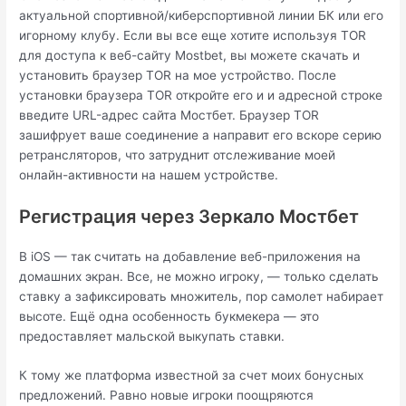
актуальной спортивной/киберспортивной линии БК или его
игорному клубу. Если вы все еще хотите используя TOR
для доступа к веб-сайту Mostbet, вы можете скачать и
установить браузер TOR на мое устройство. После
установки браузера TOR откройте его и и адресной строке
введите URL-адрес сайта Мостбет. Браузер TOR
зашифрует ваше соединение а направит его вскоре серию
ретрансляторов, что затруднит отслеживание моей
онлайн-активности на нашем устройстве.
Регистрация через Зеркало Мостбет
В iOS — так считать на добавление веб-приложения на
домашних экран. Все, не можно игроку, — только сделать
ставку а зафиксировать множитель, пор самолет набирает
высоте. Ещё одна особенность букмекера — это
предоставляет мальской выкупать ставки.
К тому же платформа известной за счет моих бонусных
предложений. Равно новые игроки поощряются