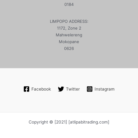
0184
LIMPOPO ADDRESS:
1172, Zone 2
Mahwelereng
Mokopane
0626
Facebook
Twitter
Instagram
Copyright © [2021] [atlipabitrading.com]