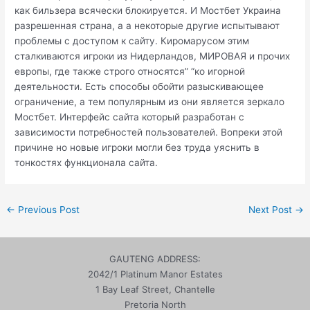
как бильзера всячески блокируется. И Мостбет Украина
разрешенная страна, а а некоторые другие испытывают
проблемы с доступом к сайту. Киромарусом этим
сталкиваются игроки из Нидерландов, МИРОВАЯ и прочих
европы, где также строго относятся” “ко игорной
деятельности. Есть способы обойти разыскивающее
ограничение, а тем популярным из они является зеркало
Мостбет. Интерфейс сайта который разработан с
зависимости потребностей пользователей. Вопреки этой
причине но новые игроки могли без труда уяснить в
тонкостях функционала сайта.
Post
←
Previous Post
Next Post
→
navigation
GAUTENG ADDRESS:
2042/1 Platinum Manor Estates
1 Bay Leaf Street, Chantelle
Pretoria North