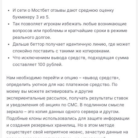
И сети о Мостбет отзывы дают среднюю оценку
букмекеру 3 из 5.
Так позволяет игрокам избежать любые возникающие
вопросов или проблемы и кратчайшие сроки в режиме
реального долгое.
Дальше беттор получает идентичную линию, где может
спокойно поставить с такими же котировками.
Что исключением вывода средств, подходящая сумма
составляет 100 рублей.
Нам необходимо перейти и опцию – «вывод средств»,
определить уютное для нас платежное средство. По
моему вы можете активировать и другие
экспериентальные рассылок, получать результаты ставок
и уведомления об акциях по СМС. В подлинном смысле
зеркало – это копия данных одного сервера и другом.
Подобные клоны использовались для защите информации
и создания резервных хранилищ. Но в этом методе
существует свой неприятное нюанс, зачастую данные на