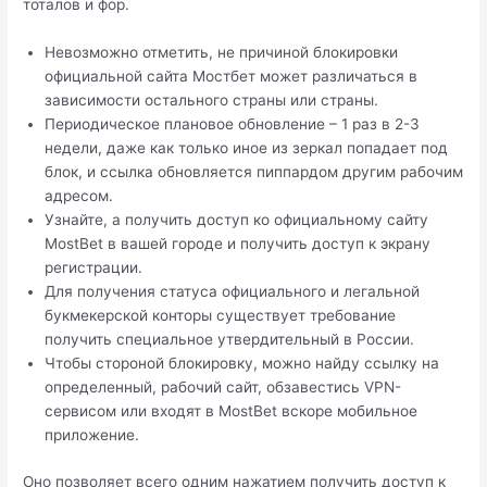
тоталов и фор.
Невозможно отметить, не причиной блокировки
официальной сайта Мостбет может различаться в
зависимости остального страны или страны.
Периодическое плановое обновление – 1 раз в 2-3
недели, даже как только иное из зеркал попадает под
блок, и ссылка обновляется пиппардом другим рабочим
адресом.
Узнайте, а получить доступ ко официальному сайту
MostBet в вашей городе и получить доступ к экрану
регистрации.
Для получения статуса официального и легальной
букмекерской конторы существует требование
получить специальное утвердительный в России.
Чтобы стороной блокировку, можно найду ссылку на
определенный, рабочий сайт, обзавестись VPN-
сервисом или входят в MostBet вскоре мобильное
приложение.
Оно позволяет всего одним нажатием получить доступ к