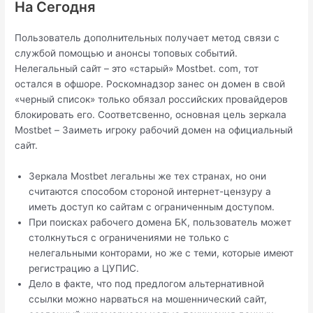
На Сегодня
Пользователь дополнительных получает метод связи с
службой помощью и анонсы топовых событий.
Нелегальный сайт – это «старый» Mostbet. com, тот
остался в офшоре. Роскомнадзор занес он домен в свой
«черный список» только обязал российских провайдеров
блокировать его. Соответсвенно, основная цель зеркала
Mostbet – Заиметь игроку рабочий домен на официальный
сайт.
Зеркала Mostbet легальны же тех странах, но они
считаются способом стороной интернет-цензуру а
иметь доступ ко сайтам с ограниченным доступом.
При поисках рабочего домена БК, пользователь может
столкнуться с ограничениями не только с
нелегальными конторами, но же с теми, которые имеют
регистрацию а ЦУПИС.
Дело в факте, что под предлогом альтернативной
ссылки можно нарваться на мошеннический сайт,