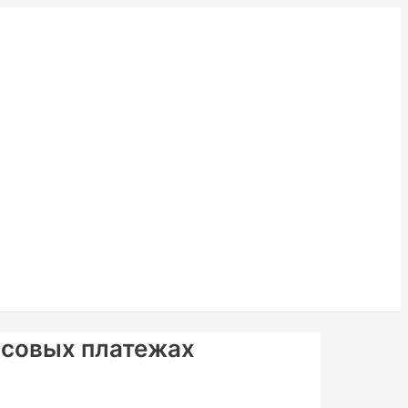
нсовых платежах