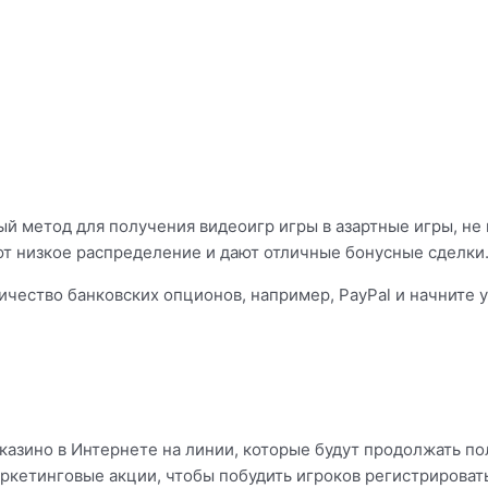
ый метод для получения видеоигр игры в азартные игры, не
ют низкое распределение и дают отличные бонусные сделки
чество банковских опционов, например, PayPal и начните уч
казино в Интернете на линии, которые будут продолжать по
кетинговые акции, чтобы побудить игроков регистрироватьс