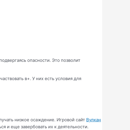
 подвергаясь опасности.
Это позволит
.
аствовать в+. У них есть условия для
лучать низкое осаждение. Игровой сайт
Вулкан
я и еще завербовать их к деятельности.