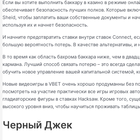
Если вы хотите выполнить баккару в казино в режиме онла
обеспечивает безопасность лучших полков. Которые включ
Sheid, чтобы заплатить ваши собственные документы и на
используя их и начнет безопасность.
И начните предотвратить ставки внутри ставок Connect, 
большую вероятность потерь. В качестве альтернативы, и н
В то время как область бахрома баккара ниже, чем в двад
кармана. Лучший способ связать потерю – это всегда сдел
обучить новое управление вашей капитальной системой, ко
Новые видеоигры в VBET очень хорошо продуманны без по
посмотреть на участие практически все игры игровых авт
гладиаторские фигуры в ставках Hacksaw. Кроме того, суще
высокого уровня вниз, чтобы научиться проживать таблиц
Черный Джек