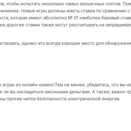
в, чтобы испытать несколько самых крошечных слотов. Тем
нижение. Новые игры должны иметь ставки по сравнению с 
места, которая имеет абсолютно № 01 наиболее базовый став
е дорогие ставки также могут рассчитывать на запрашивае
участвовать, однако это всегда хорошее место для обнаруже
 играх из онлайн-казино.Тем не менее, убедитесь, что вы н
е ли вы насладиться законными деньгами. А также, важно п
ены против чипов безопасности электрической энергии.