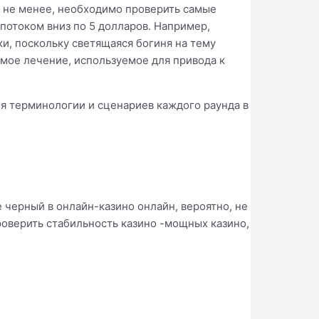
 не менее, необходимо проверить самые
потоком вниз по 5 долларов. Например,
ки, поскольку светящаяся богиня на тему
мое лечение, используемое для привода к
ния терминологии и сценариев каждого раунда в
е черный в онлайн-казино онлайн, вероятно, не
роверить стабильность казино -мощных казино,