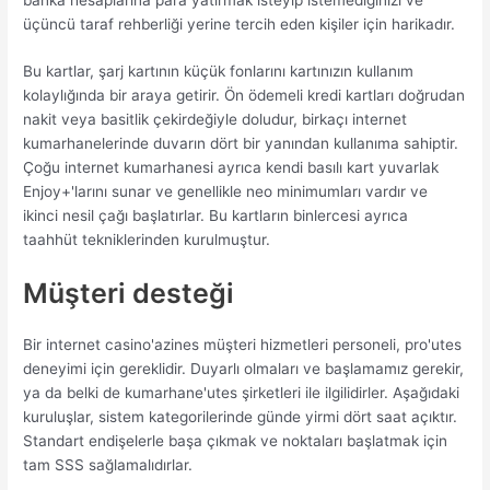
üçüncü taraf rehberliği yerine tercih eden kişiler için harikadır.
Bu kartlar, şarj kartının küçük fonlarını kartınızın kullanım
kolaylığında bir araya getirir. Ön ödemeli kredi kartları doğrudan
nakit veya basitlik çekirdeğiyle doludur, birkaçı internet
kumarhanelerinde duvarın dört bir yanından kullanıma sahiptir.
Çoğu internet kumarhanesi ayrıca kendi basılı kart yuvarlak
Enjoy+'larını sunar ve genellikle neo minimumları vardır ve
ikinci nesil çağı başlatırlar. Bu kartların binlercesi ayrıca
taahhüt tekniklerinden kurulmuştur.
Müşteri desteği
Bir internet casino'azines müşteri hizmetleri personeli, pro'utes
deneyimi için gereklidir. Duyarlı olmaları ve başlamamız gerekir,
ya da belki de kumarhane'utes şirketleri ile ilgilidirler. Aşağıdaki
kuruluşlar, sistem kategorilerinde günde yirmi dört saat açıktır.
Standart endişelerle başa çıkmak ve noktaları başlatmak için
tam SSS sağlamalıdırlar.