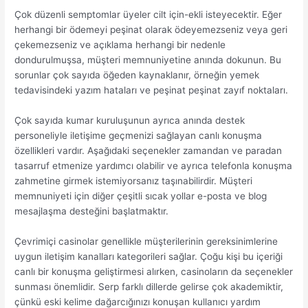
Çok düzenli semptomlar üyeler cilt için-ekli isteyecektir. Eğer
herhangi bir ödemeyi peşinat olarak ödeyemezseniz veya geri
çekemezseniz ve açıklama herhangi bir nedenle
dondurulmuşsa, müşteri memnuniyetine anında dokunun. Bu
sorunlar çok sayıda öğeden kaynaklanır, örneğin yemek
tedavisindeki yazım hataları ve peşinat peşinat zayıf noktaları.
Çok sayıda kumar kuruluşunun ayrıca anında destek
personeliyle iletişime geçmenizi sağlayan canlı konuşma
özellikleri vardır. Aşağıdaki seçenekler zamandan ve paradan
tasarruf etmenize yardımcı olabilir ve ayrıca telefonla konuşma
zahmetine girmek istemiyorsanız taşınabilirdir. Müşteri
memnuniyeti için diğer çeşitli sıcak yollar e-posta ve blog
mesajlaşma desteğini başlatmaktır.
Çevrimiçi casinolar genellikle müşterilerinin gereksinimlerine
uygun iletişim kanalları kategorileri sağlar. Çoğu kişi bu içeriği
canlı bir konuşma geliştirmesi alırken, casinoların da seçenekler
sunması önemlidir. Serp farklı dillerde gelirse çok akademiktir,
çünkü eski kelime dağarcığınızı konuşan kullanıcı yardım