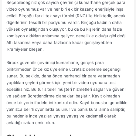
Seçebileceğiniz çok sayıda çevrimiçi kumarhane gerçek para
video oyunumuz var ve her biri ek bir kazanç enerjisiyle inşa
edildi. Birçoğu farklı tek sayı türbini (RNG) ile birliktedir, ancak
diğerlerinin tescilli bir podyumu vardır. Birçoğu kadının daha
yüksek oynaklığından oluşuyor, bu da bu kişilerin daha fazla
komisyon aldıkları anlamına geliyor, genellikle olduğu gibi değil.
Altı tasarıma veya daha fazlasına kadar genişleyebilen
ikramiyeler bileşen.
Birçok güvenilir çevrimiçi kumarhane, gerçek para
biriktirmeden önce kız üyelerine ücretsiz deneme seçeneği
sunar. Bu şekilde, daha önce herhangi bir para yatırmadan
yaptıkları şeyleri görmek için yeni bir video oyununu test
edebilirsiniz. Bu tür siteler müşteri hizmetleri sağlar ve güvenli
ve sağlam ücretlendirme olanakları başlatır. Kayıt olmadan
önce bir yerin ifadelerini kontrol edin. Kayıt bonusları genellikle
yalnızca belirli oyunlarda bulunur ve bahis kurallarına sahiptir,
bu nedenle ince yazıları yavaş yavaş ve kademeli olarak
anladığınızdan emin olun.